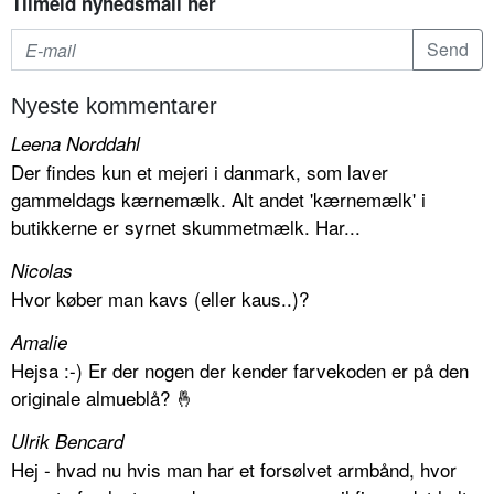
Tilmeld nyhedsmail her
Nyeste kommentarer
Leena Norddahl
Der findes kun et mejeri i danmark, som laver
gammeldags kærnemælk. Alt andet 'kærnemælk' i
butikkerne er syrnet skummetmælk. Har...
Nicolas
Hvor køber man kavs (eller kaus..)?
Amalie
Hejsa :-) Er der nogen der kender farvekoden er på den
originale almueblå? 🤞
Ulrik Bencard
Hej - hvad nu hvis man har et forsølvet armbånd, hvor