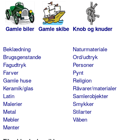
Gamle biler
Gamle skibe
Knob og knuder
Beklædning
Naturmateriale
Brugsgenstande
Ord/udtryk
Fagudtryk
Personer
Farver
Pynt
Gamle huse
Religion
Keramik/glas
Råvarer/materialer
Latin
Samlerobjekter
Malerier
Smykker
Metal
Stilarter
Møbler
Våben
Mønter