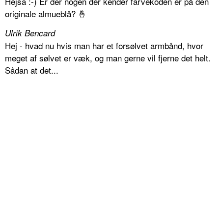
Hejsa :-) Er der nogen der kender farvekoden er på den
originale almueblå? 🤞
Ulrik Bencard
Hej - hvad nu hvis man har et forsølvet armbånd, hvor
meget af sølvet er væk, og man gerne vil fjerne det helt.
Sådan at det...