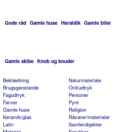
Gode råd
Gamle huse
Heraldik
Gamle biler
Gamle skibe
Knob og knuder
Beklædning
Naturmateriale
Brugsgenstande
Ord/udtryk
Fagudtryk
Personer
Farver
Pynt
Gamle huse
Religion
Keramik/glas
Råvarer/materialer
Latin
Samlerobjekter
Malerier
Smykker