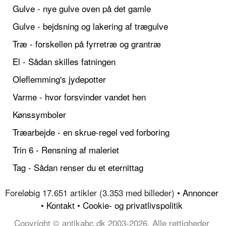
Gulve - nye gulve oven på det gamle
Gulve - bejdsning og lakering af trægulve
Træ - forskellen på fyrretræ og grantræ
El - Sådan skilles fatningen
Oleflemming's jydepotter
Varme - hvor forsvinder vandet hen
Kønssymboler
Træarbejde - en skrue-regel ved forboring
Trin 6 - Rensning af maleriet
Tag - Sådan renser du et eternittag
Foreløbig 17.651 artikler (3.353 med billeder) •
Annoncer
•
Kontakt
•
Cookie- og privatlivspolitik
Copyright © antikabc.dk 2003-2026, Alle rettigheder