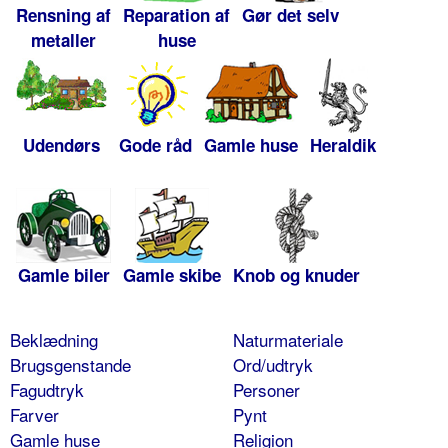
Rensning af
Reparation af
Gør det selv
metaller
huse
Udendørs
Gode råd
Gamle huse
Heraldik
Gamle biler
Gamle skibe
Knob og knuder
Beklædning
Naturmateriale
Brugsgenstande
Ord/udtryk
Fagudtryk
Personer
Farver
Pynt
Gamle huse
Religion