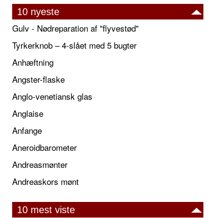
10 nyeste
Gulv - Nødreparation af "flyvestød"
Tyrkerknob – 4-slået med 5 bugter
Anhæftning
Angster-flaske
Anglo-venetiansk glas
Anglaise
Anfange
Aneroidbarometer
Andreasmønter
Andreaskors mønt
10 mest viste