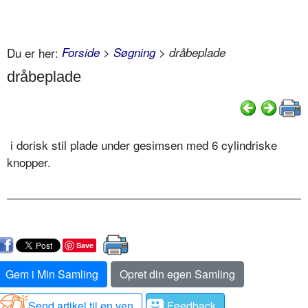
Du er her:
Forside
>
Søgning
> dråbeplade
dråbeplade
i dorisk stil plade under gesimsen med 6 cylindriske
knopper.
Save
Gem i Min Samling
Opret din egen Samling
Send artikel til en ven
Feedback