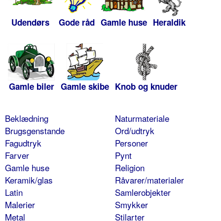
Udendørs
Gode råd
Gamle huse
Heraldik
Gamle biler
Gamle skibe
Knob og knuder
Beklædning
Naturmateriale
Brugsgenstande
Ord/udtryk
Fagudtryk
Personer
Farver
Pynt
Gamle huse
Religion
Keramik/glas
Råvarer/materialer
Latin
Samlerobjekter
Malerier
Smykker
Metal
Stilarter