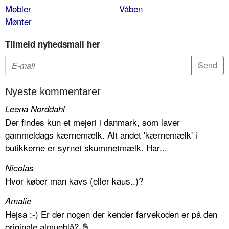
Møbler
Våben
Mønter
Tilmeld nyhedsmail her
Nyeste kommentarer
Leena Norddahl
Der findes kun et mejeri i danmark, som laver
gammeldags kærnemælk. Alt andet 'kærnemælk' i
butikkerne er syrnet skummetmælk. Har...
Nicolas
Hvor køber man kavs (eller kaus..)?
Amalie
Hejsa :-) Er der nogen der kender farvekoden er på den
originale almueblå? 🤞