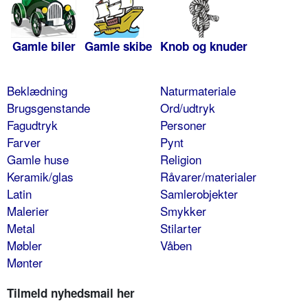
Gamle biler
Gamle skibe
Knob og knuder
Beklædning
Naturmateriale
Brugsgenstande
Ord/udtryk
Fagudtryk
Personer
Farver
Pynt
Gamle huse
Religion
Keramik/glas
Råvarer/materialer
Latin
Samlerobjekter
Malerier
Smykker
Metal
Stilarter
Møbler
Våben
Mønter
Tilmeld nyhedsmail her