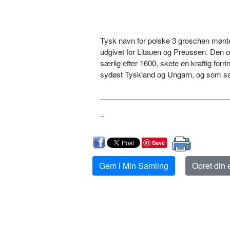
Tysk navn for polske 3 groschen mønte
udgivet for Litauen og Preussen. Den op
særlig efter 1600, skete en kraftig forri
sydøst Tyskland og Ungarn, og som sa
..
Save
Gem i Min Samling
Opret din