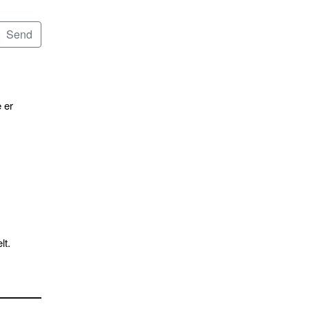
 er
lt.