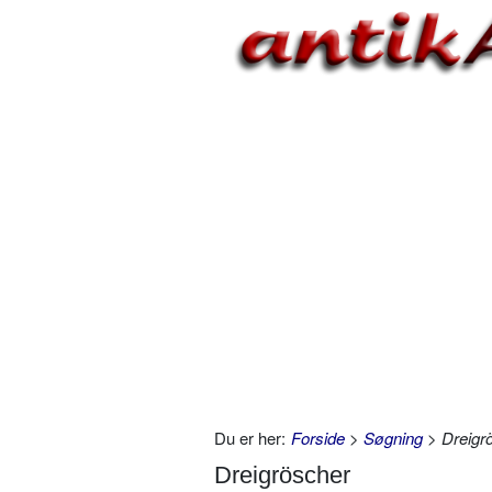
Du er her:
Forside
>
Søgning
> Dreigr
Dreigröscher