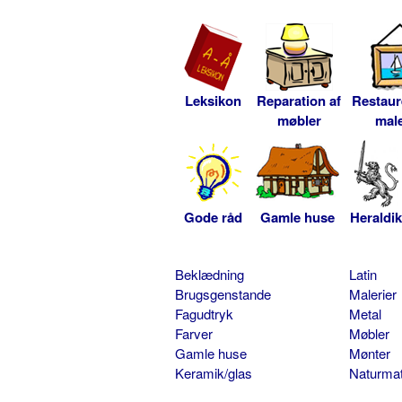
Leksikon
Reparation af
Restaur
møbler
male
Gode råd
Gamle huse
Heraldik
Beklædning
Latin
Brugsgenstande
Malerier
Fagudtryk
Metal
Farver
Møbler
Gamle huse
Mønter
Keramik/glas
Naturmat