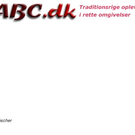
öscher