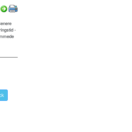
Senere
ingstid -
vømmede
ck