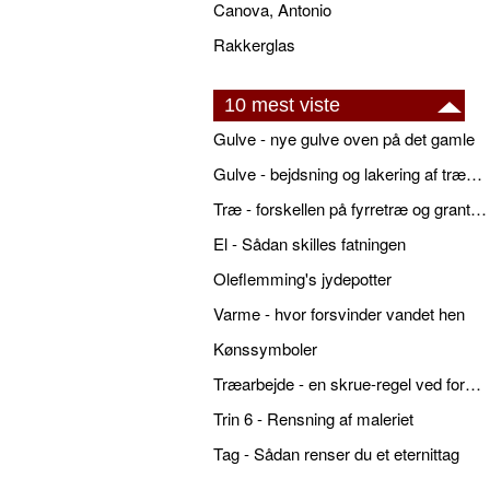
Canova, Antonio
Rakkerglas
10 mest viste
Gulve - nye gulve oven på det gamle
Gulve - bejdsning og lakering af trægulve
Træ - forskellen på fyrretræ og grantræ
El - Sådan skilles fatningen
Oleflemming's jydepotter
Varme - hvor forsvinder vandet hen
Kønssymboler
Træarbejde - en skrue-regel ved forboring
Trin 6 - Rensning af maleriet
Tag - Sådan renser du et eternittag