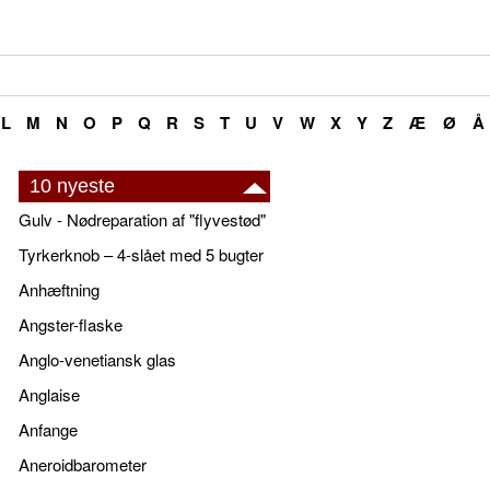
L
M
N
O
P
Q
R
S
T
U
V
W
X
Y
Z
Æ
Ø
Å
10 nyeste
Gulv - Nødreparation af "flyvestød"
Tyrkerknob – 4-slået med 5 bugter
Anhæftning
Angster-flaske
Anglo-venetiansk glas
Anglaise
Anfange
Aneroidbarometer