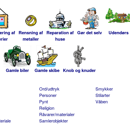
ering af
Rensning af
Reparation af
Gør det selv
Udendørs
rier
metaller
huse
Gamle biler
Gamle skibe
Knob og knuder
Ord/udtryk
Smykker
Personer
Stilarter
Pynt
Våben
Religion
Råvarer/materialer
eriale
Samlerobjekter