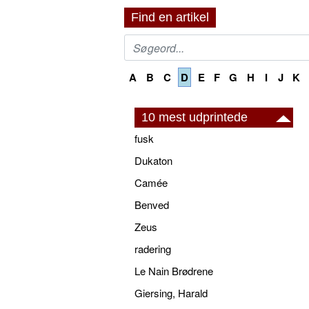
Find en artikel
A
B
C
D
E
F
G
H
I
J
K
10 mest udprintede
fusk
Dukaton
Camée
Benved
Zeus
radering
Le Nain Brødrene
Giersing, Harald