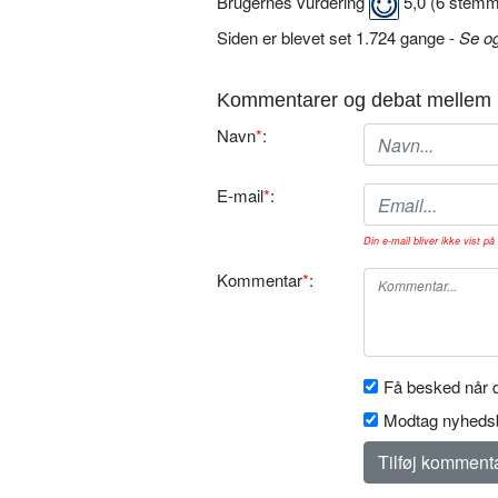
Brugernes vurdering
5,0
(
6
stemm
Siden er blevet set 1.724 gange -
Se o
Kommentarer og debat mellem 
Navn
*
:
E-mail
*
:
Din e-mail bliver ikke vist på 
Kommentar
*
:
Få besked når d
Modtag nyhedsb