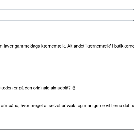
som laver gammeldags kærnemælk. Alt andet 'kærnemælk' i butikkerne
ekoden er på den originale almueblå? 🤞
 armbånd, hvor meget af sølvet er væk, og man gerne vil fjerne det he