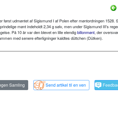
r først udmøntet af Sigismund I af Polen efter møntordningen 1528. 
rindelige mønt indeholdt 2,34 g sølv, men under Sigismund III's reger
ngelse. På 10 år var den blevet en lille elendig
billonmønt
, der overs
mmen med senere efterligninger kaldtes düttchen (Dütken).
 egen Samling
Send artikel til en ven
Feedba