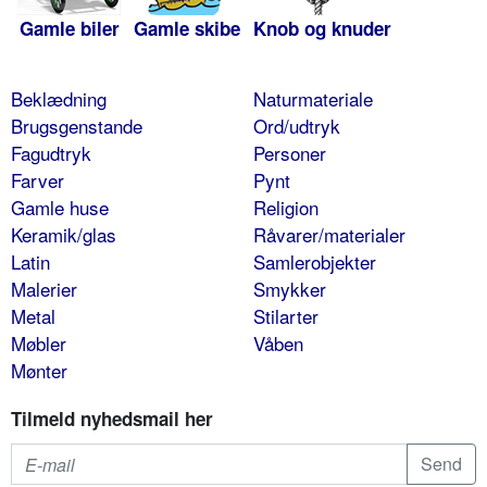
Gamle biler
Gamle skibe
Knob og knuder
Beklædning
Naturmateriale
Brugsgenstande
Ord/udtryk
Fagudtryk
Personer
Farver
Pynt
Gamle huse
Religion
Keramik/glas
Råvarer/materialer
Latin
Samlerobjekter
Malerier
Smykker
Metal
Stilarter
Møbler
Våben
Mønter
Tilmeld nyhedsmail her