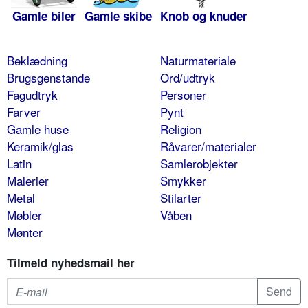
Gamle biler
Gamle skibe
Knob og knuder
Beklædning
Naturmateriale
Brugsgenstande
Ord/udtryk
Fagudtryk
Personer
Farver
Pynt
Gamle huse
Religion
Keramik/glas
Råvarer/materialer
Latin
Samlerobjekter
Malerier
Smykker
Metal
Stilarter
Møbler
Våben
Mønter
Tilmeld nyhedsmail her