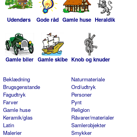
Udendørs
Gode råd
Gamle huse
Heraldik
Gamle biler
Gamle skibe
Knob og knuder
Beklædning
Naturmateriale
Brugsgenstande
Ord/udtryk
Fagudtryk
Personer
Farver
Pynt
Gamle huse
Religion
Keramik/glas
Råvarer/materialer
Latin
Samlerobjekter
Malerier
Smykker