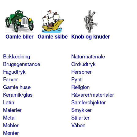
Gamle biler
Gamle skibe
Knob og knuder
Beklædning
Naturmateriale
Brugsgenstande
Ord/udtryk
Fagudtryk
Personer
Farver
Pynt
Gamle huse
Religion
Keramik/glas
Råvarer/materialer
Latin
Samlerobjekter
Malerier
Smykker
Metal
Stilarter
Møbler
Våben
Mønter