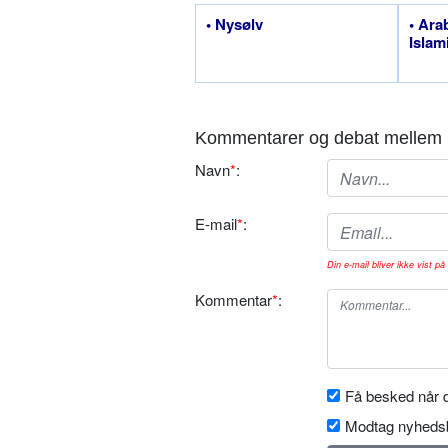
• Nysølv
• Ara
Islam
Kommentarer og debat mellem 
Navn
*
:
E-mail
*
:
Din e-mail bliver ikke vist på 
Kommentar
*
:
Få besked når d
Modtag nyhedsb