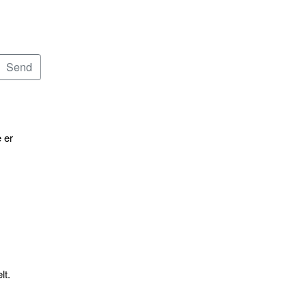
 er
lt.