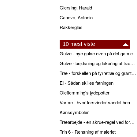
Giersing, Harald
Canova, Antonio
Rakkerglas
10 mest viste
Gulve - nye gulve oven på det gamle
Gulve - bejdsning og lakering af trægulve
Træ - forskellen på fyrretræ og grantræ
El - Sådan skilles fatningen
Oleflemming's jydepotter
Varme - hvor forsvinder vandet hen
Kønssymboler
Træarbejde - en skrue-regel ved forboring
Trin 6 - Rensning af maleriet