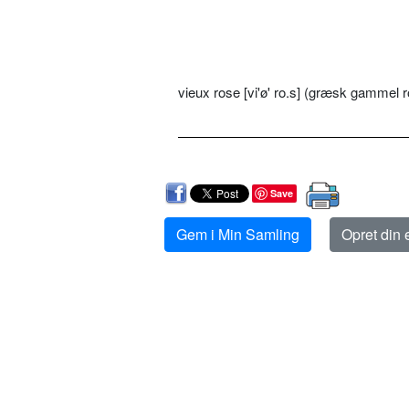
vieux rose [vi'ø' ro.s] (græsk gammel ro
Save
Gem i Min Samling
Opret din