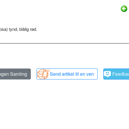
sa) tynd, blålig rød.
 egen Samling
Send artikel til en ven
Feedba