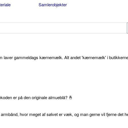
eriale
Samlerobjekter
som laver gammeldags kærnemælk. Alt andet 'kærnemælk' i butikkerne
ekoden er på den originale almueblå? 🤞
 armbånd, hvor meget af sølvet er væk, og man gerne vil fjerne det he