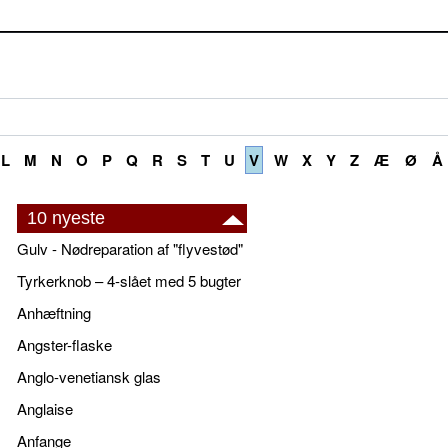
L
M
N
O
P
Q
R
S
T
U
V
W
X
Y
Z
Æ
Ø
Å
10 nyeste
Gulv - Nødreparation af "flyvestød"
Tyrkerknob – 4-slået med 5 bugter
Anhæftning
Angster-flaske
Anglo-venetiansk glas
Anglaise
Anfange