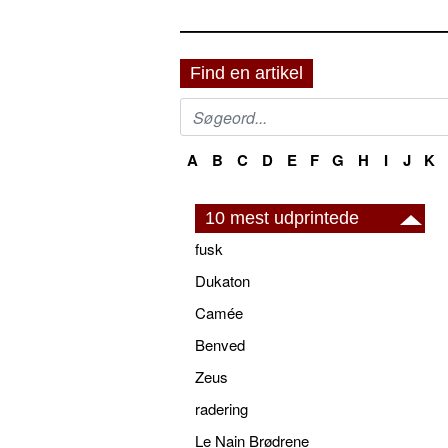
Find en artikel
A
B
C
D
E
F
G
H
I
J
K
10 mest udprintede
fusk
Dukaton
Camée
Benved
Zeus
radering
Le Nain Brødrene