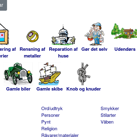
ering af
Rensning af
Reparation af
Gør det selv
Udendørs
rier
metaller
huse
Gamle biler
Gamle skibe
Knob og knuder
Ord/udtryk
Smykker
Personer
Stilarter
Pynt
Våben
Religion
Råvarer/materialer