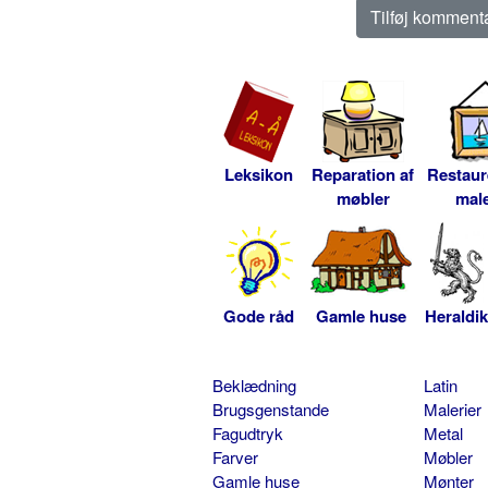
Leksikon
Reparation af
Restaur
møbler
male
Gode råd
Gamle huse
Heraldik
Beklædning
Latin
Brugsgenstande
Malerier
Fagudtryk
Metal
Farver
Møbler
Gamle huse
Mønter