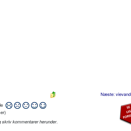
Næste: vievan
ide
er)
g skriv kommentarer herunder
.