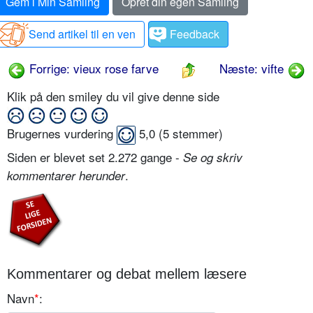
Gem i Min Samling
Opret din egen Samling
Send artikel til en ven
Feedback
Forrige: vieux rose farve
Næste: vifte
Klik på den smiley du vil give denne side
Brugernes vurdering
5,0
(
5
stemmer)
Siden er blevet set 2.272 gange -
Se og skriv
.
kommentarer herunder
Kommentarer og debat mellem læsere
Navn
*
: