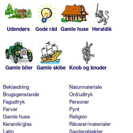
Udendørs
Gode råd
Gamle huse
Heraldik
Gamle biler
Gamle skibe
Knob og knuder
Beklædning
Naturmateriale
Brugsgenstande
Ord/udtryk
Fagudtryk
Personer
Farver
Pynt
Gamle huse
Religion
Keramik/glas
Råvarer/materialer
Latin
Samlerobjekter