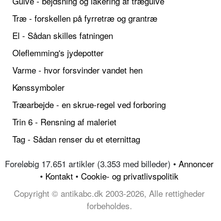
Gulve - bejdsning og lakering af trægulve
Træ - forskellen på fyrretræ og grantræ
El - Sådan skilles fatningen
Oleflemming's jydepotter
Varme - hvor forsvinder vandet hen
Kønssymboler
Træarbejde - en skrue-regel ved forboring
Trin 6 - Rensning af maleriet
Tag - Sådan renser du et eternittag
Foreløbig 17.651 artikler (3.353 med billeder) •
Annoncer
•
Kontakt
•
Cookie- og privatlivspolitik
Copyright © antikabc.dk 2003-2026, Alle rettigheder
forbeholdes.