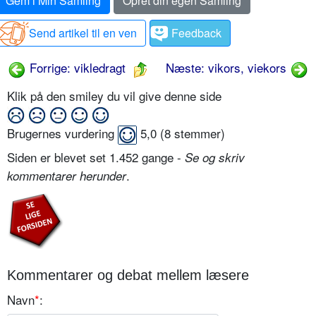
Gem i Min Samling
Opret din egen Samling
Send artikel til en ven
Feedback
Forrige: vikledragt
Næste: vikors, viekors
Klik på den smiley du vil give denne side
Brugernes vurdering
5,0
(
8
stemmer)
Siden er blevet set 1.452 gange -
Se og skriv
.
kommentarer herunder
Kommentarer og debat mellem læsere
Navn
*
: