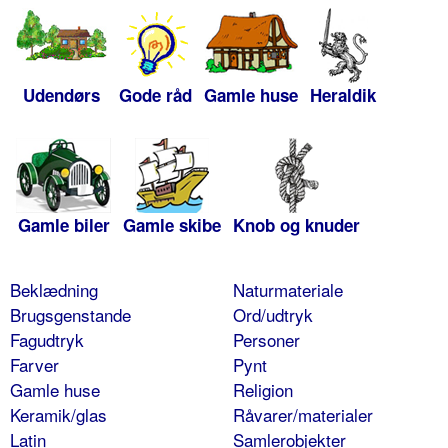
Udendørs
Gode råd
Gamle huse
Heraldik
Gamle biler
Gamle skibe
Knob og knuder
Beklædning
Naturmateriale
Brugsgenstande
Ord/udtryk
Fagudtryk
Personer
Farver
Pynt
Gamle huse
Religion
Keramik/glas
Råvarer/materialer
Latin
Samlerobjekter