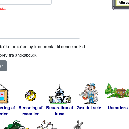
sitet.
er kommer en ny kommentar til denne artikel
rev fra antikabc.dk
ering af
Rensning af
Reparation af
Gør det selv
Udendørs
rier
metaller
huse