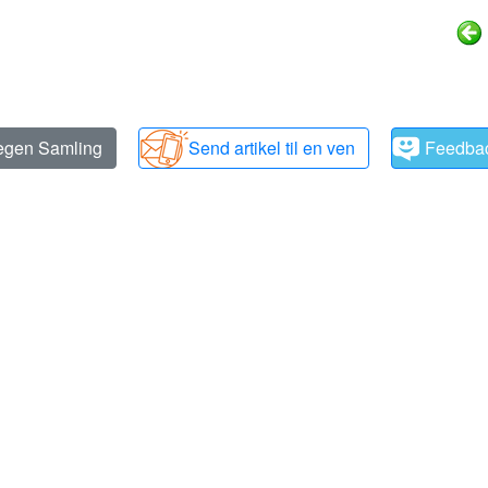
 egen Samling
Send artikel til en ven
Feedba