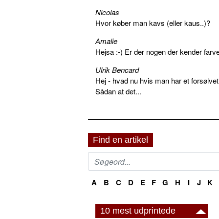
Nicolas
Hvor køber man kavs (eller kaus..)?
Amalie
Hejsa :-) Er der nogen der kender farv
Ulrik Bencard
Hej - hvad nu hvis man har et forsølvet
Sådan at det...
Find en artikel
A
B
C
D
E
F
G
H
I
J
K
10 mest udprintede