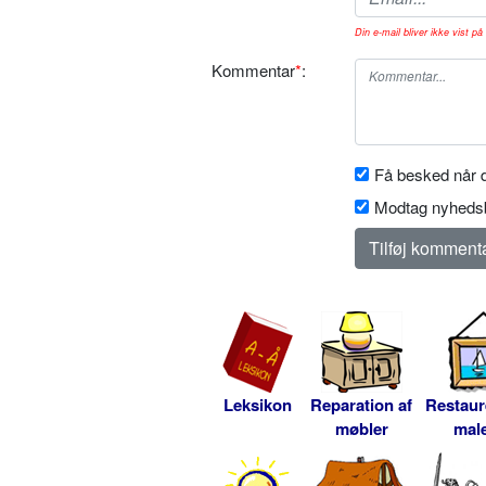
Din e-mail bliver ikke vist på 
Kommentar
*
:
Få besked når d
Modtag nyhedsb
Leksikon
Reparation af
Restaur
møbler
male