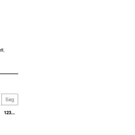
lt.
123...