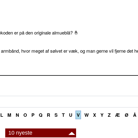
ekoden er på den originale almueblå? 🤞
 armbånd, hvor meget af sølvet er væk, og man gerne vil fjerne det he
L
M
N
O
P
Q
R
S
T
U
V
W
X
Y
Z
Æ
Ø
Å
10 nyeste