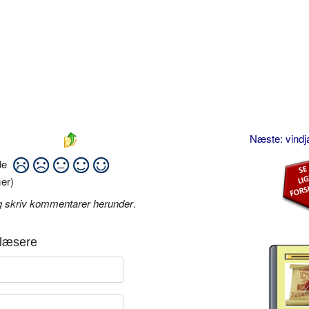
Næste: vind
ide
er)
g skriv kommentarer herunder
.
læsere