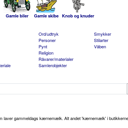
Gamle biler
Gamle skibe
Knob og knuder
Ord/udtryk
Smykker
Personer
Stilarter
Pynt
Våben
Religion
Råvarer/materialer
eriale
Samlerobjekter
som laver gammeldags kærnemælk. Alt andet 'kærnemælk' i butikkerne