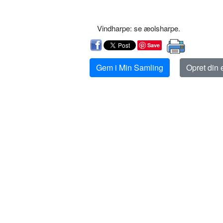
Vindharpe: se æolsharpe.
Save
Gem i Min Samling
Opret din