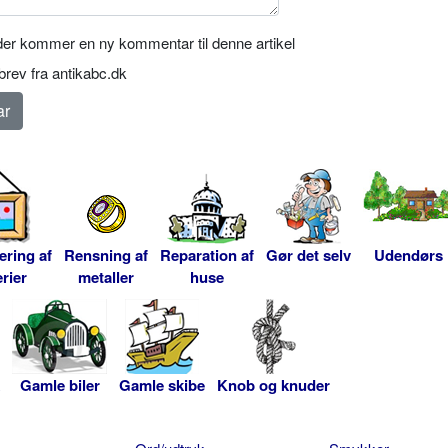
er kommer en ny kommentar til denne artikel
rev fra antikabc.dk
ering af
Rensning af
Reparation af
Gør det selv
Udendørs
rier
metaller
huse
Gamle biler
Gamle skibe
Knob og knuder