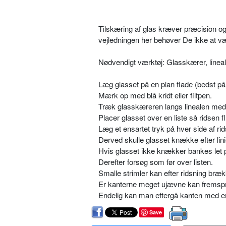
Tilskæring af glas kræver præcision o
vejledningen her behøver De ikke at væ
Nødvendigt værktøj: Glasskærer, lineal,
Læg glasset på en plan flade (bedst på 
Mærk op med blå kridt eller filtpen.
Træk glasskæreren langs linealen med 
Placer glasset over en liste så ridsen f
Læg et ensartet tryk på hver side af ri
Derved skulle glasset knække efter lini
Hvis glasset ikke knækker bankes let p
Derefter forsøg som før over listen.
Smalle strimler kan efter ridsning bræ
Er kanterne meget ujævne kan fremsp
Endelig kan man eftergå kanten med en
Save