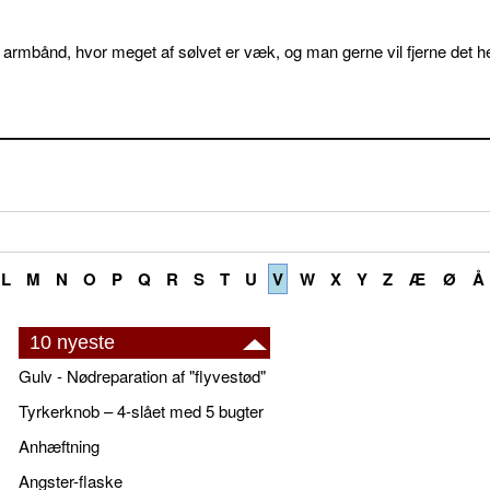
 armbånd, hvor meget af sølvet er væk, og man gerne vil fjerne det he
L
M
N
O
P
Q
R
S
T
U
V
W
X
Y
Z
Æ
Ø
Å
10 nyeste
Gulv - Nødreparation af "flyvestød"
Tyrkerknob – 4-slået med 5 bugter
Anhæftning
Angster-flaske