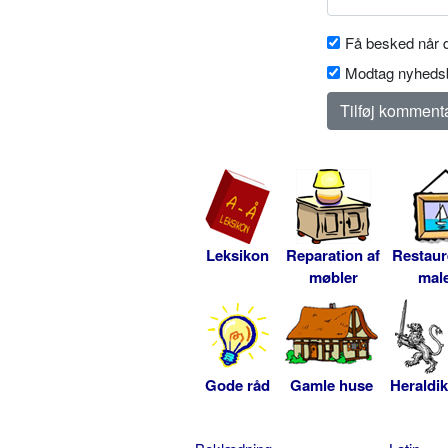
Få besked når d
Modtag nyhedsb
Leksikon
Reparation af
Restaur
møbler
male
Gode råd
Gamle huse
Heraldik