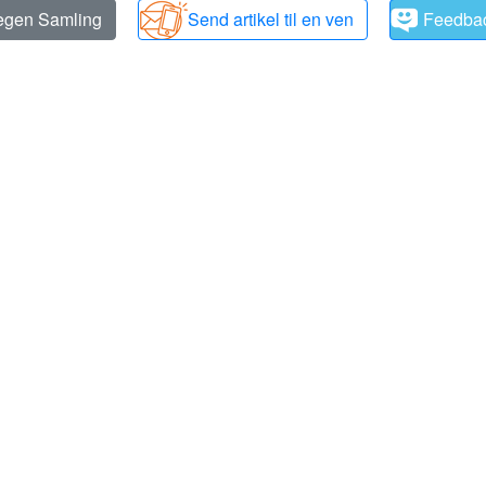
 egen Samling
Send artikel til en ven
Feedba