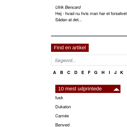
Ulrik Bencard
Hej - hvad nu hvis man har et forsølvet
Sådan at det...
Find en artikel
A
B
C
D
E
F
G
H
I
J
K
10 mest udprintede
fusk
Dukaton
Camée
Benved