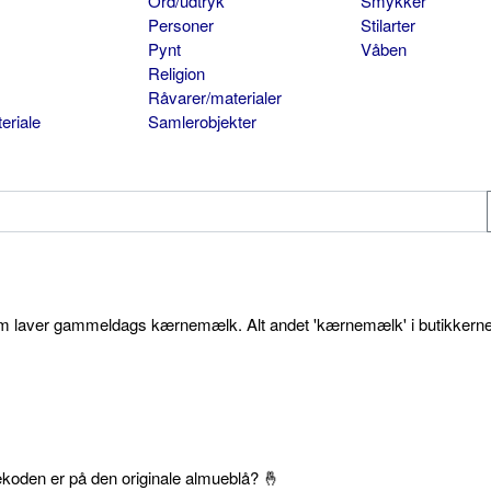
Ord/udtryk
Smykker
Personer
Stilarter
Pynt
Våben
Religion
Råvarer/materialer
eriale
Samlerobjekter
som laver gammeldags kærnemælk. Alt andet 'kærnemælk' i butikkerne
ekoden er på den originale almueblå? 🤞