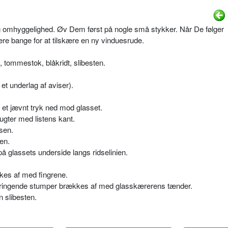
g omhyggelighed. Øv Dem først på nogle små stykker. Når De følger
re bange for at tilskære en ny vinduesrude.
 tommestok, blåkridt, slibesten.
et underlag af aviser).
et jævnt tryk ned mod glasset.
lugter med listens kant.
dsen.
en.
å glassets underside langs ridselinien.
kkes af med fingrene.
ringende stumper brækkes af med glasskærerens tænder.
 slibesten.