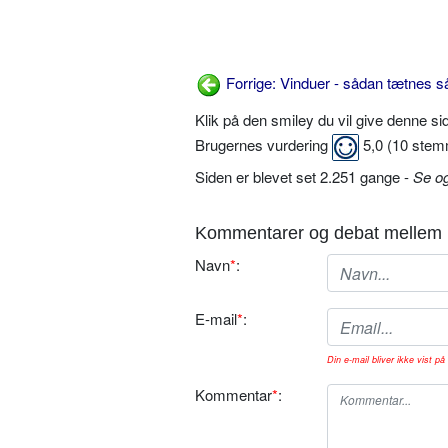
Forrige: Vinduer - sådan tætnes 
Klik på den smiley du vil give denne s
Brugernes vurdering
5,0
(
10
stem
Siden er blevet set 2.251 gange -
Se o
Kommentarer og debat mellem 
Navn
*
:
E-mail
*
:
Din e-mail bliver ikke vist på 
Kommentar
*
: