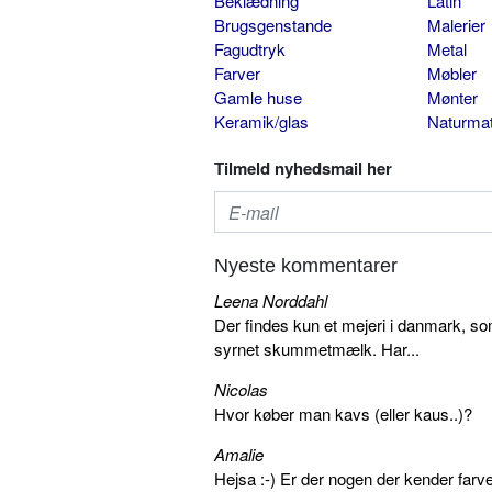
Beklædning
Latin
Brugsgenstande
Malerier
Fagudtryk
Metal
Farver
Møbler
Gamle huse
Mønter
Keramik/glas
Naturmat
Tilmeld nyhedsmail her
Nyeste kommentarer
Leena Norddahl
Der findes kun et mejeri i danmark, 
syrnet skummetmælk. Har...
Nicolas
Hvor køber man kavs (eller kaus..)?
Amalie
Hejsa :-) Er der nogen der kender farv