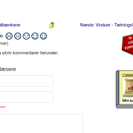
sålbænkene
Næste: Vinduer - Tætningsl
ide
mer)
g skriv kommentarer herunder
.
læsere
sitet.