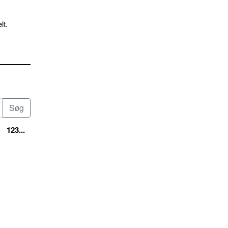
lt.
123...