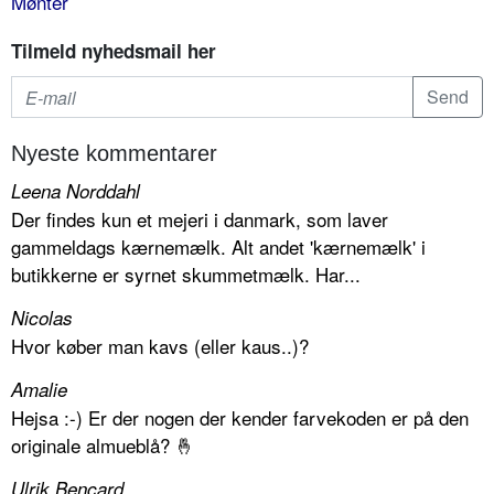
Mønter
Tilmeld nyhedsmail her
Nyeste kommentarer
Leena Norddahl
Der findes kun et mejeri i danmark, som laver
gammeldags kærnemælk. Alt andet 'kærnemælk' i
butikkerne er syrnet skummetmælk. Har...
Nicolas
Hvor køber man kavs (eller kaus..)?
Amalie
Hejsa :-) Er der nogen der kender farvekoden er på den
originale almueblå? 🤞
Ulrik Bencard