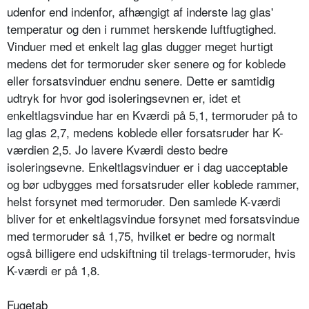
udenfor end indenfor, afhængigt af inderste lag glas'
temperatur og den i rummet herskende luftfugtighed.
Vinduer med et enkelt lag glas dugger meget hurtigt
medens det for termoruder sker senere og for koblede
eller forsatsvinduer endnu senere. Dette er samtidig
udtryk for hvor god isoleringsevnen er, idet et
enkeltlagsvindue har en Kværdi på 5,1, termoruder på to
lag glas 2,7, medens koblede eller forsatsruder har K-
værdien 2,5. Jo lavere Kværdi desto bedre
isoleringsevne. Enkeltlagsvinduer er i dag uacceptable
og bør udbygges med forsatsruder eller koblede rammer,
helst forsynet med termoruder. Den samlede K-værdi
bliver for et enkeltlagsvindue forsynet med forsatsvindue
med termoruder så 1,75, hvilket er bedre og normalt
også billigere end udskiftning til trelags-termoruder, hvis
K-værdi er på 1,8.
Fugetab