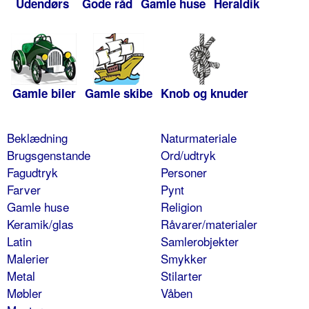
Udendørs
Gode råd
Gamle huse
Heraldik
Gamle biler
Gamle skibe
Knob og knuder
Beklædning
Naturmateriale
Brugsgenstande
Ord/udtryk
Fagudtryk
Personer
Farver
Pynt
Gamle huse
Religion
Keramik/glas
Råvarer/materialer
Latin
Samlerobjekter
Malerier
Smykker
Metal
Stilarter
Møbler
Våben