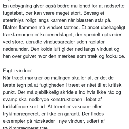
En udbygning giver også bedre mulighed for at nedsætte
fugetabet, der kan være meget stort. Bevæg et
stearinlys roligt langs karmen når blæsten står på.
Blafrer flammen må vinduet tætnes. Et andet ubehageligt
trækfænomen er kuldenedslaget, der specielt optræder
ved store, ubrudte vinduesarealer uden radiator
nedenunder. Den kolde luft glider ned langs vinduet og
hen over gulvet hvor den mærkes som træk og fodkulde.
Fugt i vinduer
Når træet mørkner og malingen skaller af, er det de
første tegn på at fugtigheden i træet er nået til et kritisk
punkt. Der må øjeblikkelig skride s ind hvis ikke råd og
svamp skal nedbryde konstruktionen i løbet af
forbløffende kort tid. At træet er vakuum- eller
trykimprægneret, er ikke en garanti. Der findes
eksempler på rådskader i nye vinduer, udført af
trykimprægneret træ.