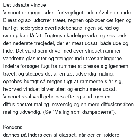
Det udsatte vindue
Vinduet er meget udsat for vejrliget, ude såvel som inde.
Blæst og sol udtørrer træet, regnen opbløder det igen og
hurtigt nedbrydes overfladebehandlingen så råd og
svamp kan få fat. Fugtens skadelige virkning ses bedst i
den nederste tredjedel, der er mest udsat, både ude og
inde. Det vand som driver ned over vinduet rammer
vandrette glaslister og trænger ind i træsamlingerne.
Indefra forsøger fugt fra rummet at presse sig igennem
træet, og stoppes det af en tæt udvendig maling,
ophobes hurtigt så megen fugt at rammerne slår sig,
hvorved vinduet bliver utæt og endnu mere udsat.
Vinduet skal vedligeholdes ofte og altid med en
diffusionstæt maling indvendig og en mere diffusionsåben
maling udvendig. (Se "Maling som dampspærre").
Kondens
dannes på indersiden af glasset, når der er koldere