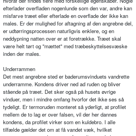
hvoraf der findes flere med forskellige egenskaber. Nogle
efterlader overfladen nogenlunde som den var, andre kan
misfarve træet eller efterlade en overflade der ikke kan
males. Er der mulighed for aftagning af den angrebne del,
er udtørringsprocessen naturligvis enklere, og en
neddypning natten over er at foretrække. Træet skal
være helt tørt og "mættet" med træbeskyttelsesvæske
inden der males.
Underrammen
Det mest angrebne sted er baderumsvinduets vandrette
underramme. Kondens driver ned ad ruden og bliver
stående på træet. Det sker også på husets øvrige
vinduer, men i mindre omfang hvorfor det ikke ses så
tydeligt. Er termoruden monteret så yderligt, at profilet
mellem de to lag er over falsen, vil der her dannes
kondens, da profilet virker som en kuldebro. I alle
tilfælde gælder det om at få vandet væk, hvilket