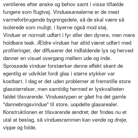
ventileres efter ønske og behov samt i visse tilfælde
fungere som flugtvej. Vinduesarealerne er de mest
varmeforbrugende bygningsdele, så de skal være så
isolerede som muligt, i byerne også mod støj.
Vinduer er normalt udført i fyr eller den dyrere, men mere
holdbare teak. Ældre vinduer har altid været udført med
profileringer, der diffuserer det indfaldende lys og herved
danner en visuel overgang mellem ude og inde.
Sprossede vinduer forstærker denne effekt skønt de
egentlig er udviklet fordi glas i større stykker var
kostbart. I dag er det uden problemer at fremstille store
glasstørrelser, men samtidig hermed er lyskvaliteten
faldet tilsvarende. Vinduestypen er gået fra det gamle
"dannebrogsvindue" til store, uopdelte glasarealer.
Konstruktionen er tilsvarende ændret; der findes nu et
utal at beslag, så vinduesrammen kan vende og dreje,
vippe og folde.