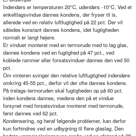
Indendørs er temperaturen 20°C, udendørs -10°C. Ved et
enkeltlagsvindue dannes kondens, der fryser til is,
allerede ved en relativ luftfugtighed på 22 pct. Der vil
således konstant dannes kondens, idet fugtigheden
normalt er langt højere.
Er vinduet monteret med en termorude med to lag glas,
dannes kondens ved en fugtighed på 47 pct., ved
koblede rammer eller forsatsvinduer dannes den ved 50
pct.
Om vinteren svinger den relative luftfugtighed indendøre
omkring 45-55 pct., derfor vil der ofte dannes kondens.
På trelags-termoruden skal fugtigheden op på 60 pct.
inden kondens dannes, medens den på et vindue
forsynet med forsatsvindue monteret med termorude,
først dannes ved 62 pct.
Kondensering, og heraf følgende problemer, kan derfor
kun forhindres ved en udbygning til flere glaslag. Den
bedste varmeisoleringsevne opnås ved en afstand på 28