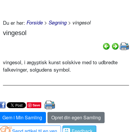
Du er her:
Forside
>
Søgning
> vingesol
vingesol
vingesol, i ægyptisk kunst solskive med to udbredte
falkevinger, solgudens symbol.
Save
Gem i Min Samling
Opret din egen Samling
Send artikel til en ven
Feedback