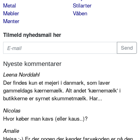
Metal
Stilarter
Møbler
Våben
Mønter
Tilmeld nyhedsmail her
Nyeste kommentarer
Leena Norddahl
Der findes kun et mejeri i danmark, som laver
gammeldags kærnemælk. Alt andet 'kærnemælk' i
butikkerne er syrnet skummetmælk. Har...
Nicolas
Hvor køber man kavs (eller kaus..)?
Amalie
Hejsa :-) Er der nogen der kender farvekoden er på den