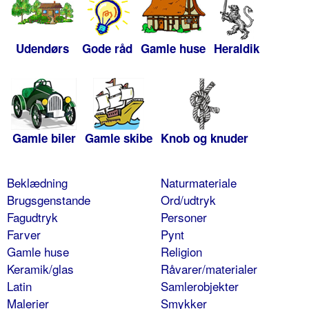
Udendørs
Gode råd
Gamle huse
Heraldik
Gamle biler
Gamle skibe
Knob og knuder
Beklædning
Naturmateriale
Brugsgenstande
Ord/udtryk
Fagudtryk
Personer
Farver
Pynt
Gamle huse
Religion
Keramik/glas
Råvarer/materialer
Latin
Samlerobjekter
Malerier
Smykker