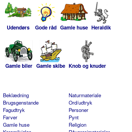
Udendørs
Gode råd
Gamle huse
Heraldik
Gamle biler
Gamle skibe
Knob og knuder
Beklædning
Naturmateriale
Brugsgenstande
Ord/udtryk
Fagudtryk
Personer
Farver
Pynt
Gamle huse
Religion
Keramik/glas
Råvarer/materialer