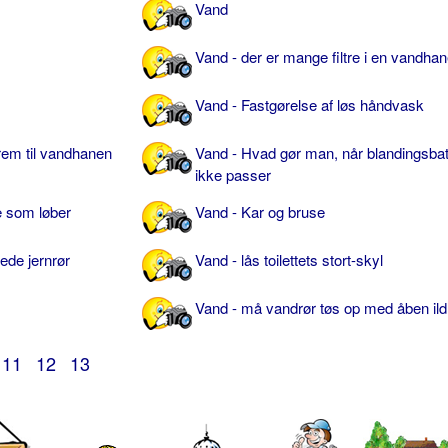
Vand
Vand - der er mange filtre i en vandha
Vand - Fastgørelse af løs håndvask
frem til vandhanen
Vand - Hvad gør man, når blandingsbatt
ikke passer
e som løber
Vand - Kar og bruse
ede jernrør
Vand - lås toilettets stort-skyl
Vand - må vandrør tøs op med åben ild
11
12
13