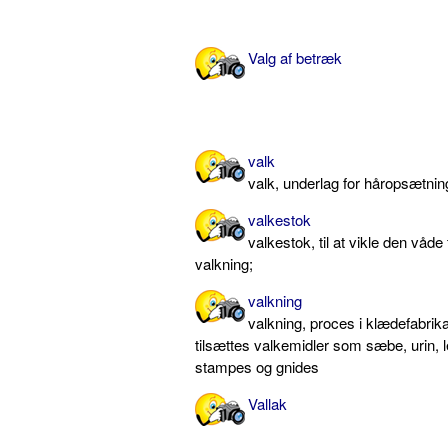
Valg af betræk
valk
valk, underlag for håropsætnin
valkestok
valkestok, til at vikle den våde
valkning;
valkning
valkning, proces i klædefabrika
tilsættes valkemidler som sæbe, urin, l
stampes og gnides
Vallak