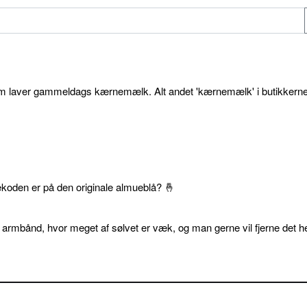
som laver gammeldags kærnemælk. Alt andet 'kærnemælk' i butikkerne
ekoden er på den originale almueblå? 🤞
 armbånd, hvor meget af sølvet er væk, og man gerne vil fjerne det he