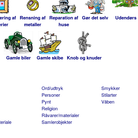
ering af
Rensning af
Reparation af
Gør det selv
Udendørs
rier
metaller
huse
Gamle biler
Gamle skibe
Knob og knuder
Ord/udtryk
Smykker
Personer
Stilarter
Pynt
Våben
Religion
Råvarer/materialer
eriale
Samlerobjekter