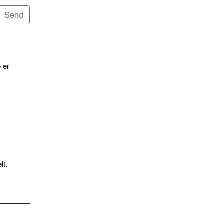
 er
lt.