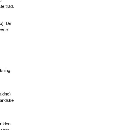
te tråd.
o). De
leste
lkning
aldne)
tlandske
rtiden
dagen