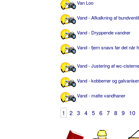
Van Loo
Vand - Afkalkning af bundventil
Vand - Dryppende vandrør
Vand - fjern snavs før det når 
Vand - Justering af wc-cistern
Vand - kobberrør og galvaniser
Vand - matte vandhaner
1
2
3
4
5
6
7
8
9
10