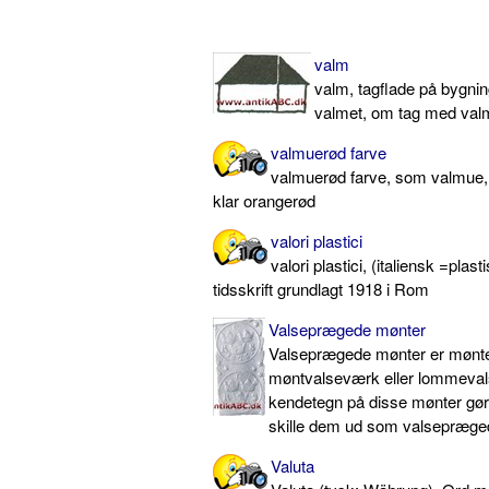
valm
valm, tagflade på bygnin
valmet, om tag med val
valmuerød farve
valmuerød farve, som valmue,
klar orangerød
valori plastici
valori plastici, (italiensk =plas
tidsskrift grundlagt 1918 i Rom
Valseprægede mønter
Valseprægede mønter er mønter
møntvalseværk eller lommeval
kendetegn på disse mønter gø
skille dem ud som valsepræge
Valuta