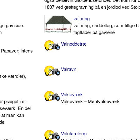
1837 ved grøftegravning på en jordlod ved Sto
valmtag
gs gavlside.
valmtag, saddeltag, som tillige h
m
tagflader på gavlene
Valnøddetræ
 Papaver; intens
Valravn
tiske værdier),
Valseværk
 præget i et
Valseværk – Møntvalseværk
seværk. En del
r at man kan
de
Valutareform