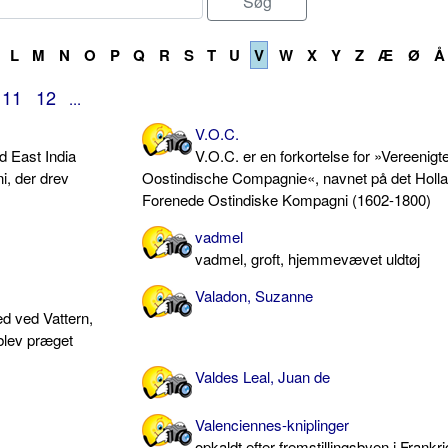
L
M
N
O
P
Q
R
S
T
U
V
W
X
Y
Z
Æ
Ø
Å
11
12
...
V.O.C.
ed East India
V.O.C. er en forkortelse for »Vereenigt
, der drev
Oostindische Compagnie«, navnet på det Holl
Forenede Ostindiske Kompagni (1602-1800)
vadmel
vadmel, groft, hjemmevævet uldtøj
Valadon, Suzanne
d ved Vattern,
blev præget
Valdes Leal, Juan de
Valenciennes-kniplinger
opkaldt efter fremstillingsbyen i Frankri