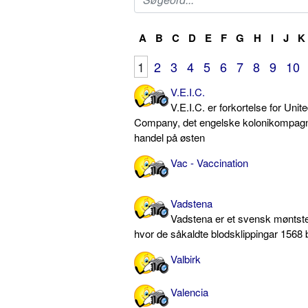
A
B
C
D
E
F
G
H
I
J
K
1
2
3
4
5
6
7
8
9
10
V.E.I.C.
V.E.I.C. er forkortelse for Unit
Company, det engelske kolonikompagni
handel på østen
Vac - Vaccination
Vadstena
Vadstena er et svensk møntste
hvor de såkaldte blodsklippingar 1568 
Valbirk
Valencia