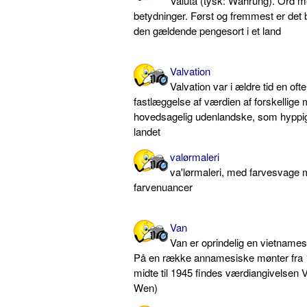
Valuta (tysk: Währung). Ord m
betydninger. Først og fremmest er det 
den gældende pengesort i et land
Valvation
Valvation var i ældre tid en ofte
fastlæggelse af værdien af forskellige 
hovedsagelig udenlandske, som hyppigt
landet
valørmaleri
va'lørmaleri, med farvesvage 
farvenuancer
Van
Van er oprindelig en vietname
På en række annamesiske mønter fra 1
midte til 1945 findes værdiangivelsen V
Wen)