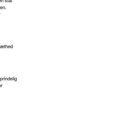
n stat
en.
r
tæthed
rindelig
er