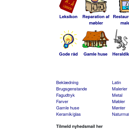
Leksikon
Reparation af
Restaur
møbler
male
Gode råd
Gamle huse
Heraldik
Beklædning
Latin
Brugsgenstande
Malerier
Fagudtryk
Metal
Farver
Møbler
Gamle huse
Mønter
Keramik/glas
Naturmat
Tilmeld nyhedsmail her