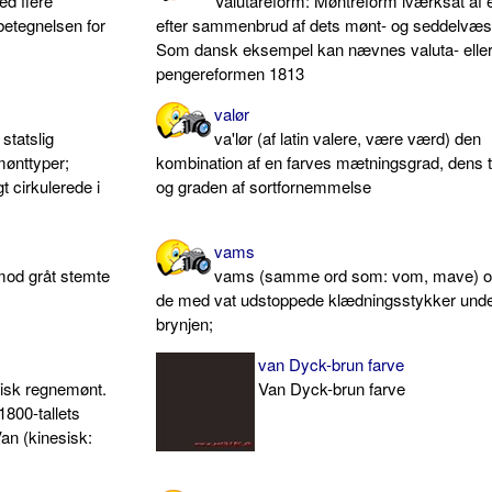
ed flere
Valutareform: Møntreform iværksat af e
betegnelsen for
efter sammenbrud af dets mønt- og seddelvæs
Som dansk eksempel kan nævnes valuta- elle
pengereformen 1813
valør
 statslig
va'lør (af latin valere, være værd) den
mønttyper;
kombination af en farves mætningsgrad, dens 
 cirkulerede i
og graden af sortfornemmelse
vams
mod gråt stemte
vams (samme ord som: vom, mave) op
de med vat udstoppede klædningsstykker und
brynjen;
van Dyck-brun farve
sisk regnemønt.
Van Dyck-brun farve
800-tallets
an (kinesisk: