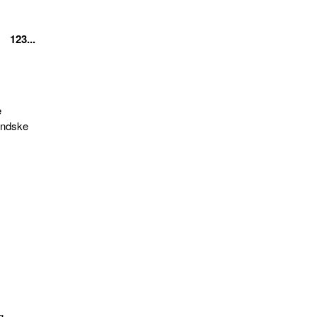
123...
e
andske
g,