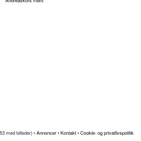
Andreaskors mønt
353 med billeder) •
Annoncer
•
Kontakt
•
Cookie- og privatlivspolitik