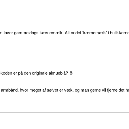
som laver gammeldags kærnemælk. Alt andet 'kærnemælk' i butikkerne
ekoden er på den originale almueblå? 🤞
 armbånd, hvor meget af sølvet er væk, og man gerne vil fjerne det he