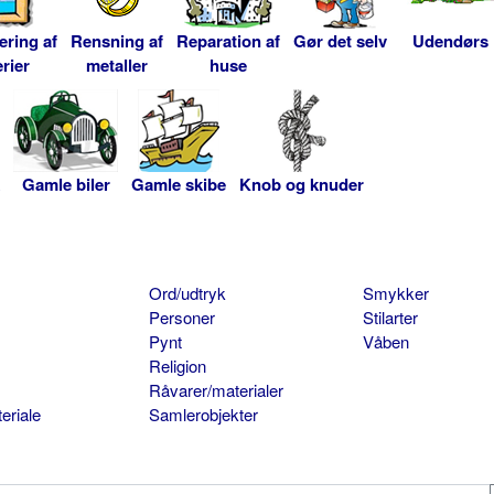
ering af
Rensning af
Reparation af
Gør det selv
Udendørs
rier
metaller
huse
Gamle biler
Gamle skibe
Knob og knuder
Ord/udtryk
Smykker
Personer
Stilarter
Pynt
Våben
Religion
Råvarer/materialer
eriale
Samlerobjekter