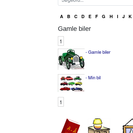
A
B
C
D
E
F
G
H
I
J
K
Gamle biler
1
- Gamle biler
- Min bil
1