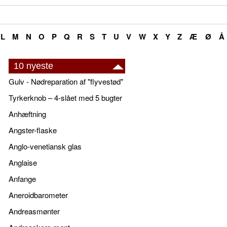
L
M
N
O
P
Q
R
S
T
U
V
W
X
Y
Z
Æ
Ø
Å
10 nyeste
Gulv - Nødreparation af "flyvestød"
Tyrkerknob – 4-slået med 5 bugter
Anhæftning
Angster-flaske
Anglo-venetiansk glas
Anglaise
Anfange
Aneroidbarometer
Andreasmønter