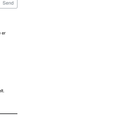
 er
lt.