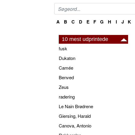
A
B
C
D
E
F
G
H
I
J
K
10 mest udprintede
fusk
Dukaton
Camée
Benved
Zeus
radering
Le Nain Brødrene
Giersing, Harald
Canova, Antonio