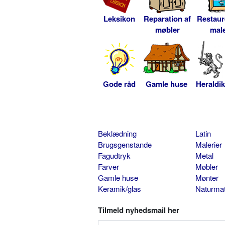
Leksikon
Reparation af
Restaur
møbler
male
Gode råd
Gamle huse
Heraldik
Beklædning
Latin
Brugsgenstande
Malerier
Fagudtryk
Metal
Farver
Møbler
Gamle huse
Mønter
Keramik/glas
Naturmat
Tilmeld nyhedsmail her