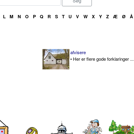
L
M
N
O
P
Q
R
S
T
U
V
W
X
Y
Z
Æ
Ø
Å
afvisere
• Her er flere gode forklaringer ...