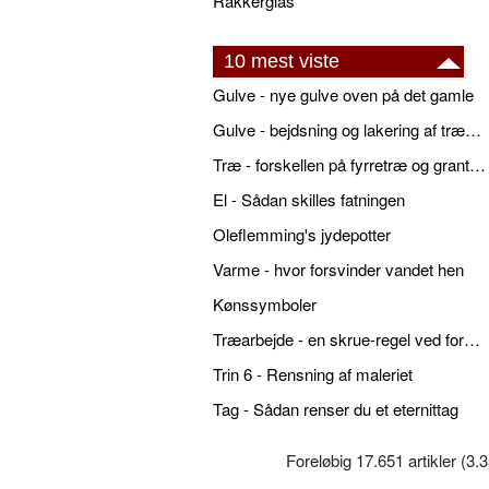
Rakkerglas
10 mest viste
Gulve - nye gulve oven på det gamle
Gulve - bejdsning og lakering af trægulve
Træ - forskellen på fyrretræ og grantræ
El - Sådan skilles fatningen
Oleflemming's jydepotter
Varme - hvor forsvinder vandet hen
Kønssymboler
Træarbejde - en skrue-regel ved forboring
Trin 6 - Rensning af maleriet
Tag - Sådan renser du et eternittag
Foreløbig 17.651 artikler (3.