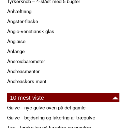
Tyrkerknob – 4-slået med 5 bugter
Anhæftning
Angster-flaske
Anglo-venetiansk glas
Anglaise
Anfange
Aneroidbarometer
Andreasmønter
Andreaskors mønt
10 mest viste
Gulve - nye gulve oven på det gamle
Gulve - bejdsning og lakering af trægulve
Træ - forskellen på fyrretræ og grantræ