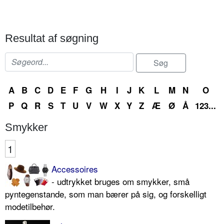
Resultat af søgning
A
B
C
D
E
F
G
H
I
J
K
L
M
N
O
P
Q
R
S
T
U
V
W
X
Y
Z
Æ
Ø
Å
123...
Smykker
1
Accessoires
- udtrykket bruges om smykker, små
pyntegenstande, som man bærer på sig, og forskelligt
modetilbehør.