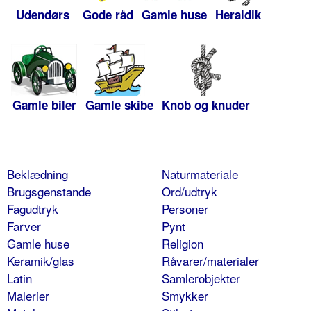
Udendørs
Gode råd
Gamle huse
Heraldik
Gamle biler
Gamle skibe
Knob og knuder
Beklædning
Naturmateriale
Brugsgenstande
Ord/udtryk
Fagudtryk
Personer
Farver
Pynt
Gamle huse
Religion
Keramik/glas
Råvarer/materialer
Latin
Samlerobjekter
Malerier
Smykker