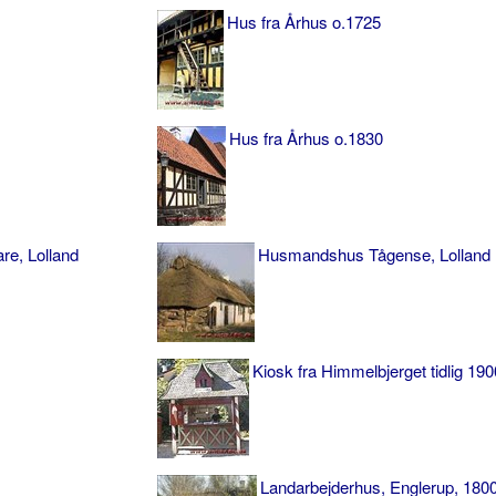
Hus fra Århus o.1725
Hus fra Århus o.1830
e, Lolland
Husmandshus Tågense, Lolland
Kiosk fra Himmelbjerget tidlig 190
Landarbejderhus, Englerup, 180