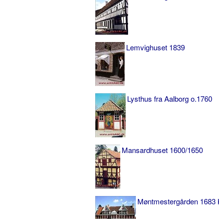
Lemvighuset 1839
Lysthus fra Aalborg o.1760
Mansardhuset 1600/1650
Møntmestergården 1683