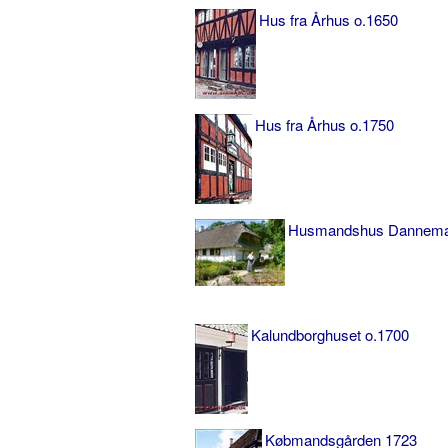
Hus fra Århus o.1650
Hus fra Århus o.1750
Husmandshus Dannemar
Kalundborghuset o.1700
Købmandsgården 1723