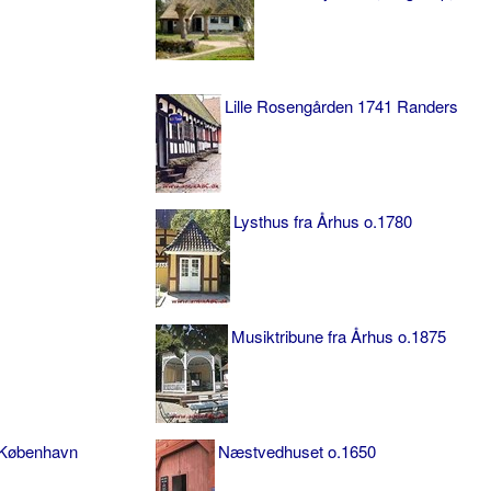
Lille Rosengården 1741 Randers
Lysthus fra Århus o.1780
Musiktribune fra Århus o.1875
 København
Næstvedhuset o.1650