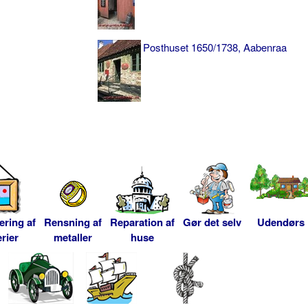
Posthuset 1650/1738, Aabenraa
ering af
Rensning af
Reparation af
Gør det selv
Udendørs
rier
metaller
huse