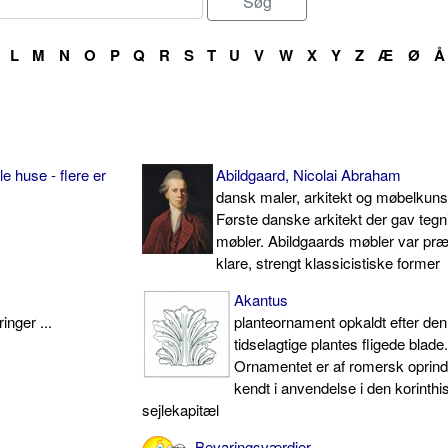
L
M
N
O
P
Q
R
S
T
U
V
W
X
Y
Z
Æ
Ø
Å
 huse - flere er
Abildgaard, Nicolai Abraham
dansk maler, arkitekt og møbelkuns
Første danske arkitekt der gav tegni
møbler. Abildgaards møbler var præ
klare, strengt klassicistiske former
Akantus
inger ...
planteornament opkaldt efter den
tidselagtige plantes fligede blade
Ornamentet er af romersk oprind
kendt i anvendelse i den korinthi
sejlekapitæl
Bevaringsværdier