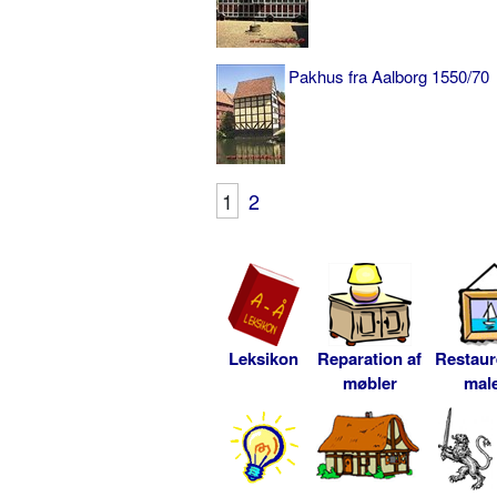
Pakhus fra Aalborg 1550/70
1
2
Leksikon
Reparation af
Restaur
møbler
male