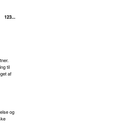
123...
tner.
ng til
get af
.
else og
ske