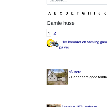
A
B
C
D
E
F
G
H
I
J
K
Gamle huse
1
2
- Her kommer en samling gamle
på vej
afvisere
• Her er flere gode forklar
Apoteket 1571 Aalborg