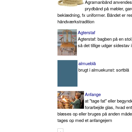
Agramanbånd anvendes
prydbånd på møbler, gard
beklædning, fx uniformer. Båndet er resu
håndværkstradition
Agterstaf
Agterstaf: bagben på en stol
så det tillige udgør sidestav 
almueblå
brugt i almuekunst: sortblå
Anfange
at "tage fat" eller begyn
forarbejde glas, hvad en
blæses op eller bruges på anden måde
tages op med et anfangejern