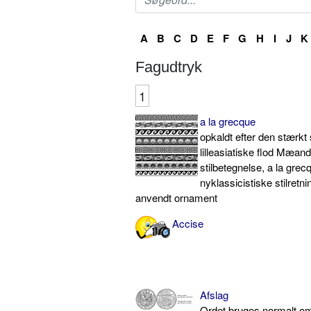
A
B
C
D
E
F
G
H
I
J
K
Fagudtryk
1
a la grecque
opkaldt efter den stærkt
lilleasiatiske flod Mæan
stilbetegnelse, a la grecq
nyklassicistiske stilretn
anvendt ornament
Accise
Afslag
Ordet bruges normalt o