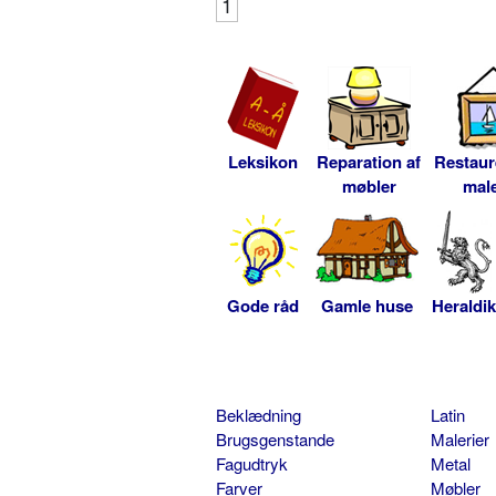
1
Leksikon
Reparation af
Restaur
møbler
male
Gode råd
Gamle huse
Heraldik
Beklædning
Latin
Brugsgenstande
Malerier
Fagudtryk
Metal
Farver
Møbler