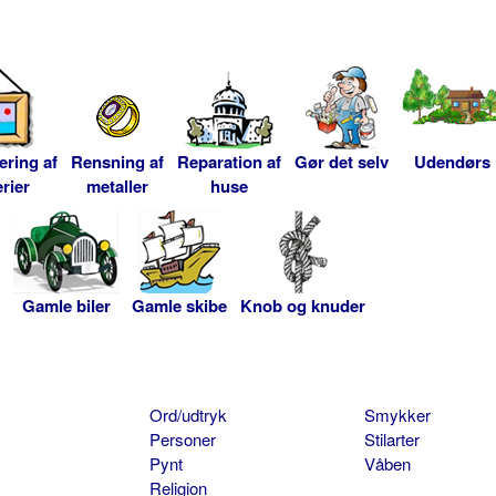
ering af
Rensning af
Reparation af
Gør det selv
Udendørs
rier
metaller
huse
Gamle biler
Gamle skibe
Knob og knuder
Ord/udtryk
Smykker
Personer
Stilarter
Pynt
Våben
Religion