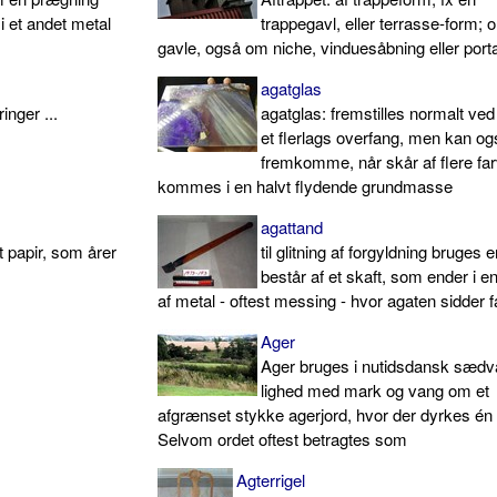
i et andet metal
trappegavl, eller terrasse-form; 
gavle, også om niche, vinduesåbning eller porta
agatglas
inger ...
agatglas: fremstilles normalt ved
et flerlags overfang, men kan og
fremkomme, når skår af flere fa
kommes i en halvt flydende grundmasse
agattand
t papir, som årer
til glitning af forgyldning bruges 
består af et skaft, som ender i e
af metal - oftest messing - hvor agaten sidder 
Ager
Ager bruges i nutidsdansk sædva
lighed med mark og vang om et
afgrænset stykke agerjord, hvor der dyrkes én
Selvom ordet oftest betragtes som
Agterrigel