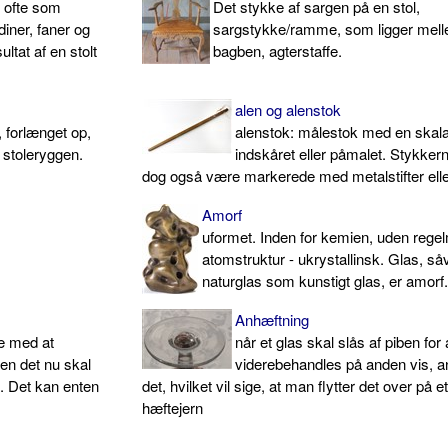
 ofte som
Det stykke af sargen på en stol,
iner, faner og
sargstykke/ramme, som ligger mel
ltat af en stolt
bagben, agterstaffe.
alen og alenstok
, forlænget op,
alenstok: målestok med en skal
i stoleryggen.
indskåret eller påmalet. Stykker
dog også være markerede med metalstifter elle
Amorf
uformet. Inden for kemien, uden reg
atomstruktur - ukrystallinsk. Glas, så
naturglas som kunstigt glas, er amorf
Anhæftning
de med at
når et glas skal slås af piben for 
ten det nu skal
viderebehandles på anden vis, 
. Det kan enten
det, hvilket vil sige, at man flytter det over på e
hæftejern