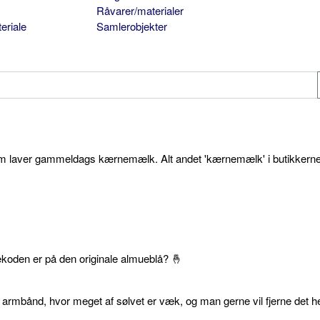
Råvarer/materialer
eriale
Samlerobjekter
som laver gammeldags kærnemælk. Alt andet 'kærnemælk' i butikkerne
ekoden er på den originale almueblå? 🤞
 armbånd, hvor meget af sølvet er væk, og man gerne vil fjerne det he