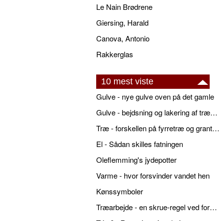
Le Nain Brødrene
Giersing, Harald
Canova, Antonio
Rakkerglas
10 mest viste
Gulve - nye gulve oven på det gamle
Gulve - bejdsning og lakering af trægulve
Træ - forskellen på fyrretræ og grantræ
El - Sådan skilles fatningen
Oleflemming's jydepotter
Varme - hvor forsvinder vandet hen
Kønssymboler
Træarbejde - en skrue-regel ved forboring