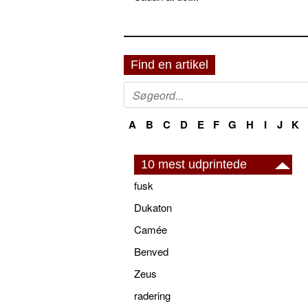
Find en artikel
A
B
C
D
E
F
G
H
I
J
K
10 mest udprintede
fusk
Dukaton
Camée
Benved
Zeus
radering