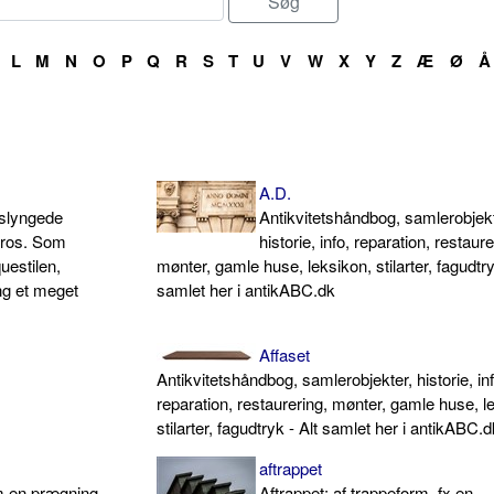
L
M
N
O
P
Q
R
S
T
U
V
W
X
Y
Z
Æ
Ø
Å
A.D.
 slyngede
Antikvitetshåndbog, samlerobjekt
dros. Som
historie, info, reparation, restaure
uestilen,
mønter, gamle huse, leksikon, stilarter, fagudtry
ing et meget
samlet her i antikABC.dk
Affaset
Antikvitetshåndbog, samlerobjekter, historie, inf
reparation, restaurering, mønter, gamle huse, l
stilarter, fagudtryk - Alt samlet her i antikABC.
aftrappet
m en prægning
Aftrappet: af trappeform, fx en