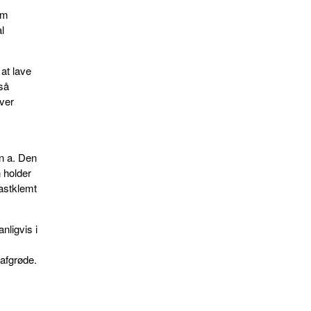
om
l
 at lave
så
rver
en a. Den
n holder
fastklemt
nligvis i
 afgrøde.