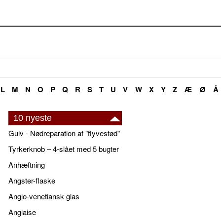
L
M
N
O
P
Q
R
S
T
U
V
W
X
Y
Z
Æ
Ø
Å
10 nyeste
Gulv - Nødreparation af "flyvestød"
Tyrkerknob – 4-slået med 5 bugter
Anhæftning
Angster-flaske
Anglo-venetiansk glas
Anglaise