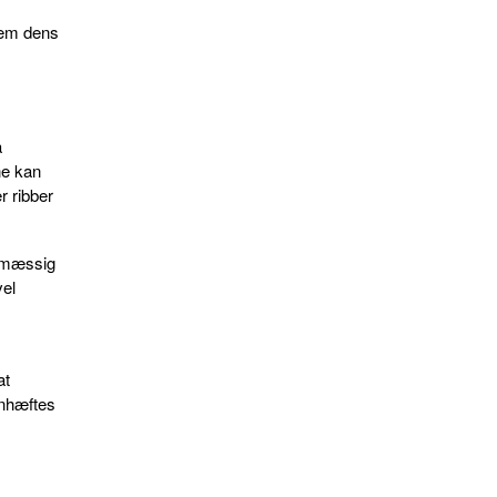
lem dens
a
ne kan
r ribber
elmæssig
vel
.
at
anhæftes
t