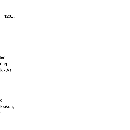
123...
er,
ring,
k - Alt
o,
eksikon,
dk