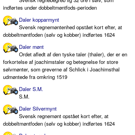
indførtes under dobbeltmøntfods-perioden
Daler kopparmynt
Svensk regnemøntenhed opstået kort efter, at
dobbeltmøntfoden (sølv og kobber) indførtes 1624
Daler mønt
Ordet afledt af den tyske taler (thaler), der er en
forkortelse af joachimstaler og betegnelse for store
sølvmønter, som greverne af Schlick i Joachimsthal
udmøntede fra omkring 1519
Daler S.M.
S.M.
Daler Silvermynt
Svensk regnemønt opstået kort efter, at
dobbeltmøntfoden (sølv og kobber) indførtes 1624