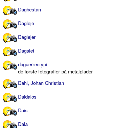
Daghestan
Dagleje
Daglejer
Dagslet
daguerreotypi
de første fotografier på metalplader
Dahl, Johan Christian
Daidalos
Dais
Dala