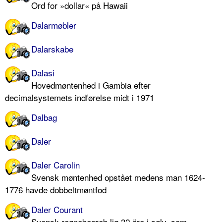
Ord for »dollar« på Hawaii
Dalarmøbler
Dalarskabe
Dalasi
Hovedmøntenhed i Gambia efter
decimalsystemets indførelse midt i 1971
Dalbag
Daler
Daler Carolin
Svensk møntenhed opstået medens man 1624-
1776 havde dobbeltmøntfod
Daler Courant
Svensk regnebegreb lig 32 öre i sølv, som