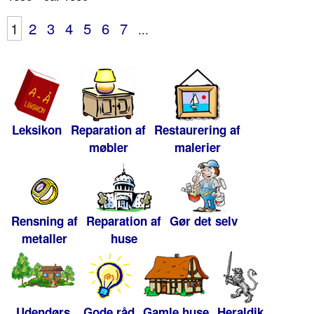
1
2
3
4
5
6
7
...
Leksikon
Reparation af
Restaurering af
møbler
malerier
Rensning af
Reparation af
Gør det selv
metaller
huse
Udendørs
Gode råd
Gamle huse
Heraldik