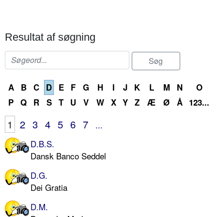
Resultat af søgning
A
B
C
D
E
F
G
H
I
J
K
L
M
N
O
P
Q
R
S
T
U
V
W
X
Y
Z
Æ
Ø
Å
123...
1
2
3
4
5
6
7
...
D.B.S.
Dansk Banco Seddel
D.G.
Dei Gratia
D.M.