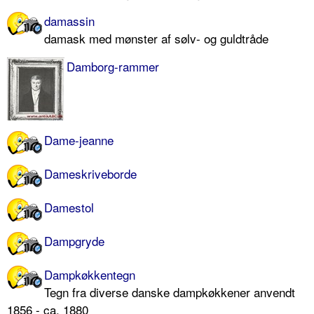
damassin
damask med mønster af sølv- og guldtråde
Damborg-rammer
Dame-jeanne
Dameskriveborde
Damestol
Dampgryde
Dampkøkkentegn
Tegn fra diverse danske dampkøkkener anvendt
1856 - ca. 1880