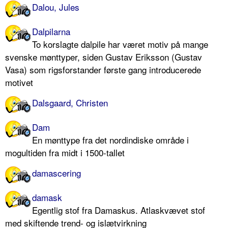
Dalou, Jules
Dalpilarna
To korslagte dalpile har været motiv på mange
svenske mønttyper, siden Gustav Eriksson (Gustav
Vasa) som rigsforstander første gang introducerede
motivet
Dalsgaard, Christen
Dam
En mønttype fra det nordindiske område i
mogultiden fra midt i 1500-tallet
damascering
damask
Egentlig stof fra Damaskus. Atlaskvævet stof
med skiftende trend- og islætvirkning