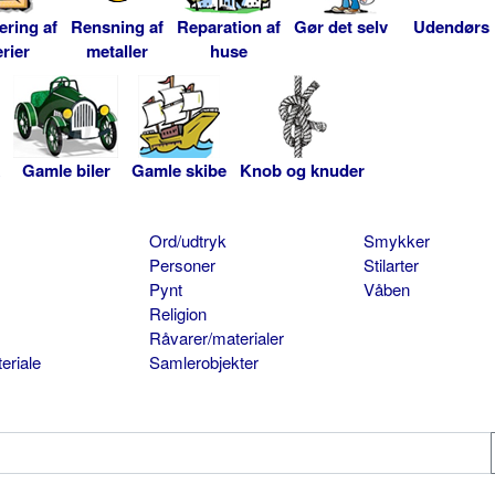
ering af
Rensning af
Reparation af
Gør det selv
Udendørs
rier
metaller
huse
Gamle biler
Gamle skibe
Knob og knuder
Ord/udtryk
Smykker
Personer
Stilarter
Pynt
Våben
Religion
Råvarer/materialer
eriale
Samlerobjekter