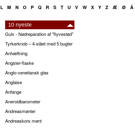
L
M
N
O
P
Q
R
S
T
U
V
W
X
Y
Z
Æ
Ø
Å
10 nyeste
Gulv - Nødreparation af "flyvestød"
Tyrkerknob – 4-slået med 5 bugter
Anhæftning
Angster-flaske
Anglo-venetiansk glas
Anglaise
Anfange
Aneroidbarometer
Andreasmønter
Andreaskors mønt