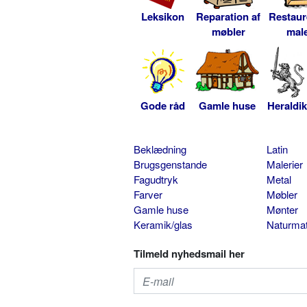
Leksikon
Reparation af
Restaur
møbler
male
Gode råd
Gamle huse
Heraldik
Beklædning
Latin
Brugsgenstande
Malerier
Fagudtryk
Metal
Farver
Møbler
Gamle huse
Mønter
Keramik/glas
Naturmat
Tilmeld nyhedsmail her