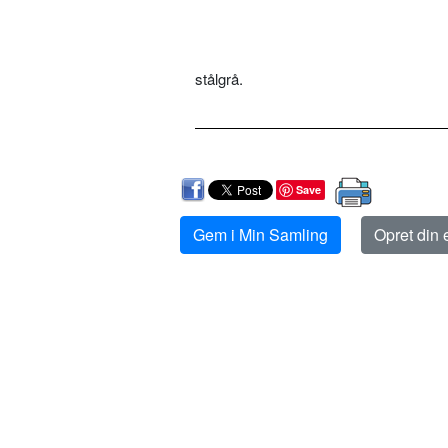
stålgrå.
Save
Gem i Min Samling
Opret din