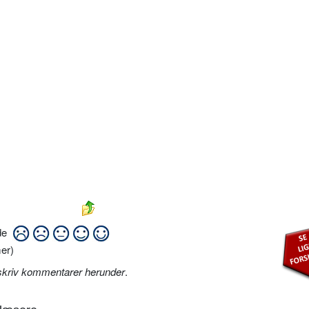
ide
er)
skriv kommentarer herunder
.