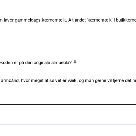
som laver gammeldags kærnemælk. Alt andet 'kærnemælk' i butikkerne
ekoden er på den originale almueblå? 🤞
 armbånd, hvor meget af sølvet er væk, og man gerne vil fjerne det he