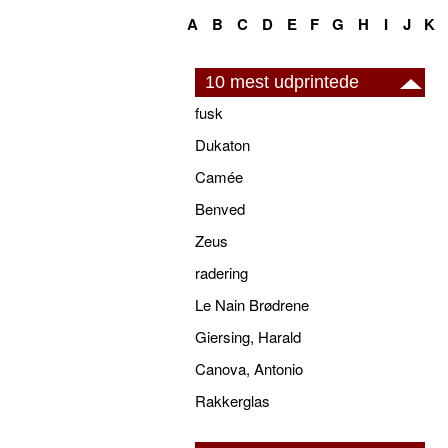
A
B
C
D
E
F
G
H
I
J
K
10 mest udprintede
fusk
Dukaton
Camée
Benved
Zeus
radering
Le Nain Brødrene
Giersing, Harald
Canova, Antonio
Rakkerglas