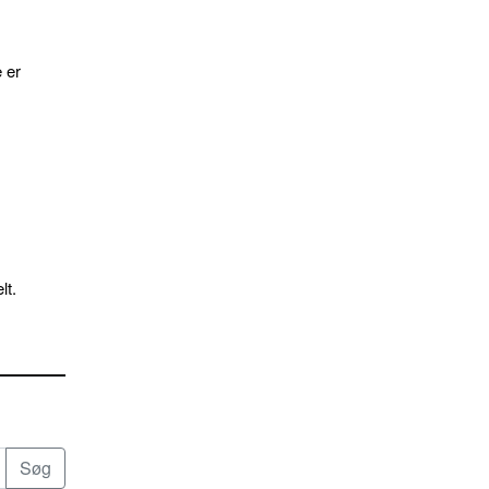
 er
lt.