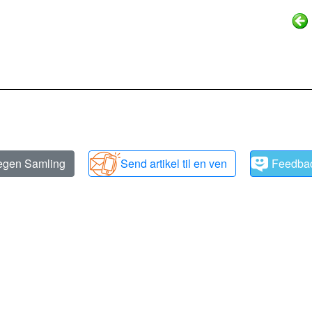
 egen Samling
Send artikel til en ven
Feedba