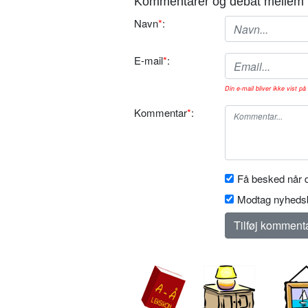
Kommentarer og debat mellem 
Navn
*
:
E-mail
*
:
Din e-mail bliver ikke vist på 
Kommentar
*
:
Få besked når d
Modtag nyhedsb