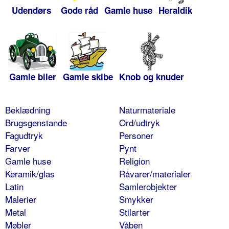
Udendørs
Gode råd
Gamle huse
Heraldik
Gamle biler
Gamle skibe
Knob og knuder
Beklædning
Naturmateriale
Brugsgenstande
Ord/udtryk
Fagudtryk
Personer
Farver
Pynt
Gamle huse
Religion
Keramik/glas
Råvarer/materialer
Latin
Samlerobjekter
Malerier
Smykker
Metal
Stilarter
Møbler
Våben