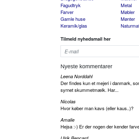
Fagudtryk
Metal
Farver
Møbler
Gamle huse
Mønter
Keramik/glas
Naturmat
Tilmeld nyhedsmail her
Nyeste kommentarer
Leena Norddahl
Der findes kun et mejeri i danmark, 
syrnet skummetmælk. Har...
Nicolas
Hvor køber man kavs (eller kaus..)?
Amalie
Hejsa :-) Er der nogen der kender farv
Ulrik Bencard