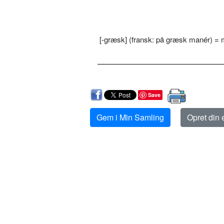
[-græsk] (fransk: på græsk manér) =
Save
Gem i Min Samling
Opret din