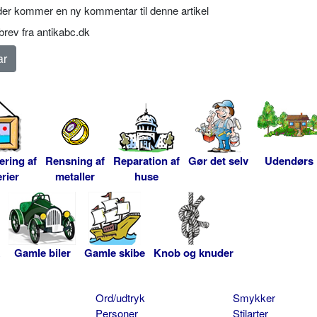
er kommer en ny kommentar til denne artikel
rev fra antikabc.dk
ering af
Rensning af
Reparation af
Gør det selv
Udendørs
rier
metaller
huse
Gamle biler
Gamle skibe
Knob og knuder
Ord/udtryk
Smykker
Personer
Stilarter