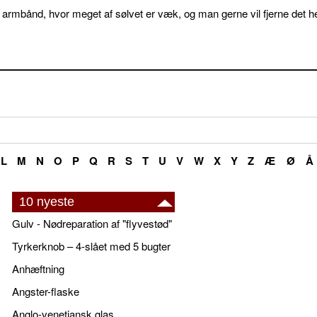
 armbånd, hvor meget af sølvet er væk, og man gerne vil fjerne det he
L
M
N
O
P
Q
R
S
T
U
V
W
X
Y
Z
Æ
Ø
Å
10 nyeste
Gulv - Nødreparation af "flyvestød"
Tyrkerknob – 4-slået med 5 bugter
Anhæftning
Angster-flaske
Anglo-venetiansk glas