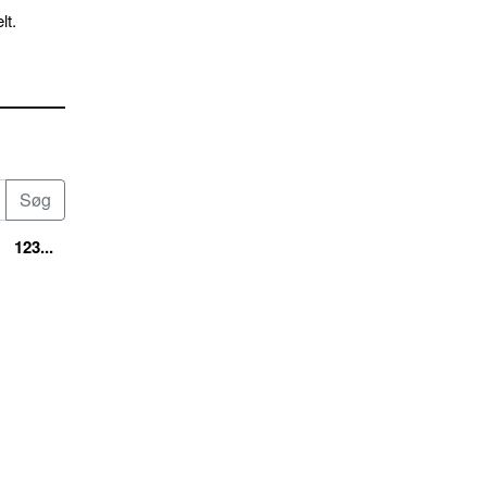
lt.
123...