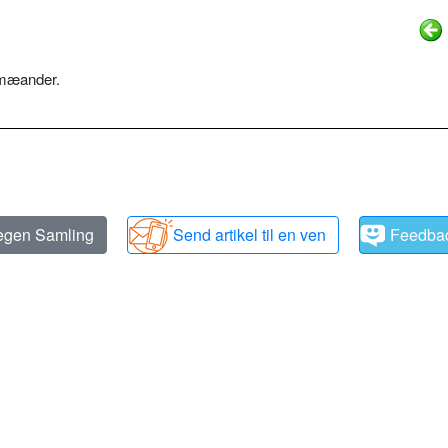
 mæander.
 egen Samling
Send artikel til en ven
Feedba