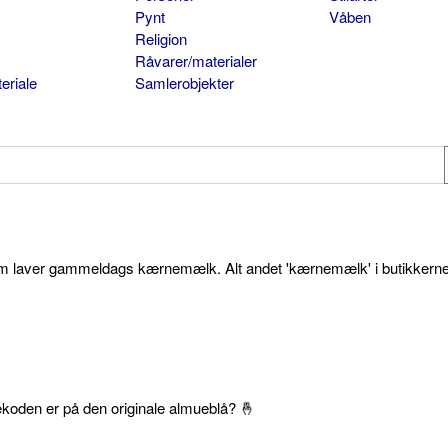
Pynt
Våben
Religion
Råvarer/materialer
eriale
Samlerobjekter
som laver gammeldags kærnemælk. Alt andet 'kærnemælk' i butikkerne
ekoden er på den originale almueblå? 🤞