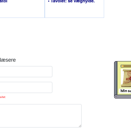
stol
• Tavolet: se væghylde.
læsere
sitet.