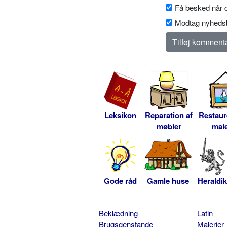
Få besked når d
Modtag nyhedsb
Leksikon
Reparation af
Restaur
møbler
male
Gode råd
Gamle huse
Heraldik
Beklædning
Latin
Brugsgenstande
Malerier