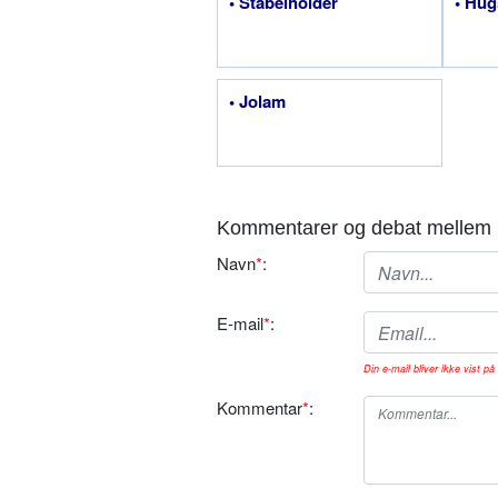
• Stabelholder
• Hug
• Jolam
Kommentarer og debat mellem 
Navn
*
:
E-mail
*
:
Din e-mail bliver ikke vist på 
Kommentar
*
: