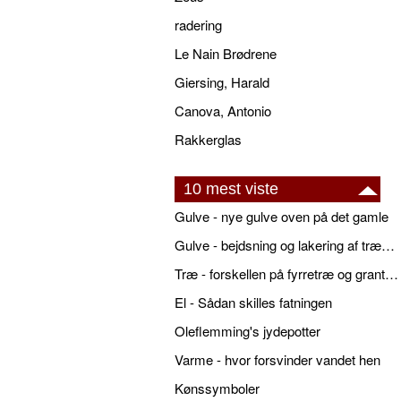
radering
Le Nain Brødrene
Giersing, Harald
Canova, Antonio
Rakkerglas
10 mest viste
Gulve - nye gulve oven på det gamle
Gulve - bejdsning og lakering af trægulve
Træ - forskellen på fyrretræ og grantræ
El - Sådan skilles fatningen
Oleflemming's jydepotter
Varme - hvor forsvinder vandet hen
Kønssymboler