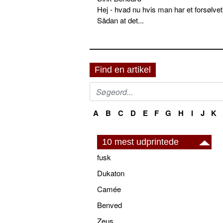
Hej - hvad nu hvis man har et forsølvet
Sådan at det...
Find en artikel
A
B
C
D
E
F
G
H
I
J
K
10 mest udprintede
fusk
Dukaton
Camée
Benved
Zeus