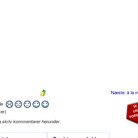
Næste: à la
ide
er)
g skriv kommentarer herunder
.