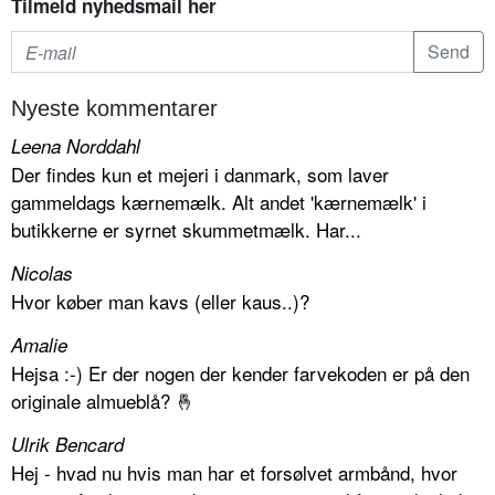
Tilmeld nyhedsmail her
Nyeste kommentarer
Leena Norddahl
Der findes kun et mejeri i danmark, som laver
gammeldags kærnemælk. Alt andet 'kærnemælk' i
butikkerne er syrnet skummetmælk. Har...
Nicolas
Hvor køber man kavs (eller kaus..)?
Amalie
Hejsa :-) Er der nogen der kender farvekoden er på den
originale almueblå? 🤞
Ulrik Bencard
Hej - hvad nu hvis man har et forsølvet armbånd, hvor