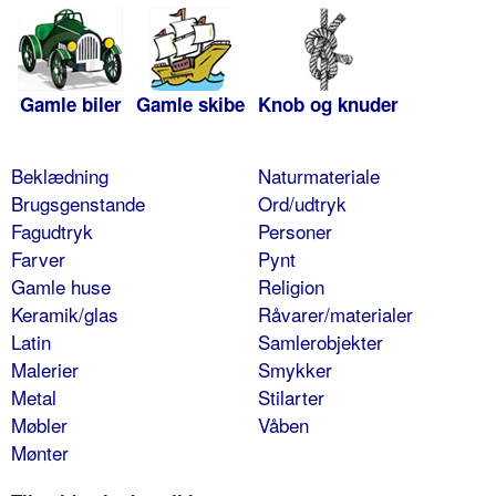
Gamle biler
Gamle skibe
Knob og knuder
Beklædning
Naturmateriale
Brugsgenstande
Ord/udtryk
Fagudtryk
Personer
Farver
Pynt
Gamle huse
Religion
Keramik/glas
Råvarer/materialer
Latin
Samlerobjekter
Malerier
Smykker
Metal
Stilarter
Møbler
Våben
Mønter