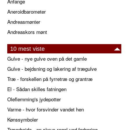
Anfange
Aneroidbarometer
Andreasmønter
Andreaskors mønt
10 mest viste
Gulve - nye gulve oven på det gamle
Gulve - bejdsning og lakering af trægulve
Træ - forskellen på fyrretræ og grantræ
El - Sådan skilles fatningen
Oleflemming's jydepotter
Varme - hvor forsvinder vandet hen
Kønssymboler
Træarbejde - en skrue-regel ved forboring