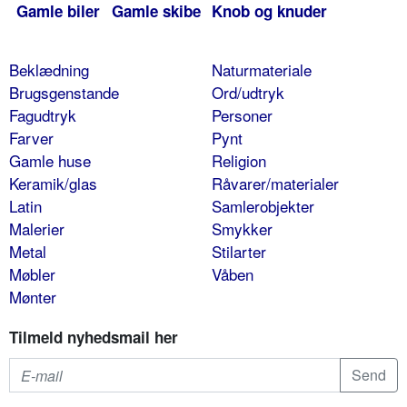
Gamle biler
Gamle skibe
Knob og knuder
Beklædning
Naturmateriale
Brugsgenstande
Ord/udtryk
Fagudtryk
Personer
Farver
Pynt
Gamle huse
Religion
Keramik/glas
Råvarer/materialer
Latin
Samlerobjekter
Malerier
Smykker
Metal
Stilarter
Møbler
Våben
Mønter
Tilmeld nyhedsmail her