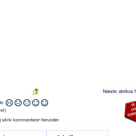
Næste: abrikos 
ide
er)
g skriv kommentarer herunder
.