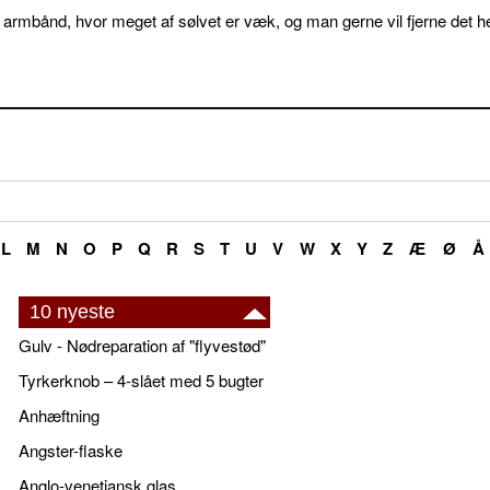
 armbånd, hvor meget af sølvet er væk, og man gerne vil fjerne det he
L
M
N
O
P
Q
R
S
T
U
V
W
X
Y
Z
Æ
Ø
Å
10 nyeste
Gulv - Nødreparation af "flyvestød"
Tyrkerknob – 4-slået med 5 bugter
Anhæftning
Angster-flaske
Anglo-venetiansk glas