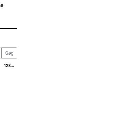
lt.
123...