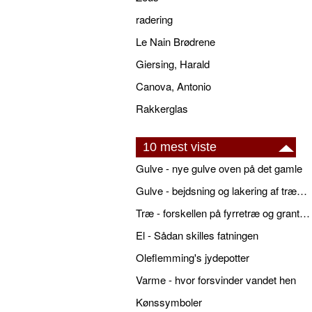
radering
Le Nain Brødrene
Giersing, Harald
Canova, Antonio
Rakkerglas
10 mest viste
Gulve - nye gulve oven på det gamle
Gulve - bejdsning og lakering af trægulve
Træ - forskellen på fyrretræ og grantræ
El - Sådan skilles fatningen
Oleflemming's jydepotter
Varme - hvor forsvinder vandet hen
Kønssymboler