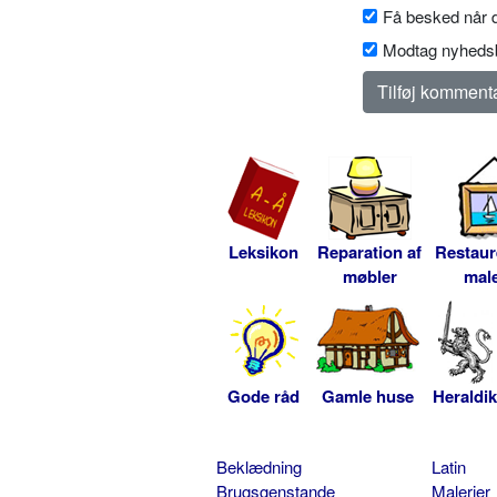
Få besked når d
Modtag nyhedsb
Leksikon
Reparation af
Restaur
møbler
male
Gode råd
Gamle huse
Heraldik
Beklædning
Latin
Brugsgenstande
Malerier