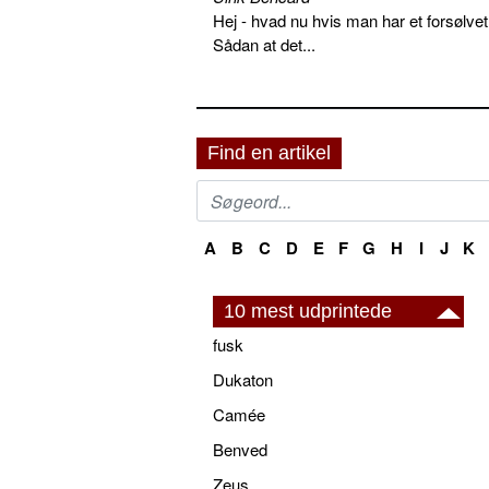
Hej - hvad nu hvis man har et forsølvet
Sådan at det...
Find en artikel
A
B
C
D
E
F
G
H
I
J
K
10 mest udprintede
fusk
Dukaton
Camée
Benved
Zeus