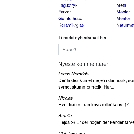
Fagudtryk
Metal
Farver
Møbler
Gamle huse
Mønter
Keramik/glas
Naturmat
Tilmeld nyhedsmail her
Nyeste kommentarer
Leena Norddahl
Der findes kun et mejeri i danmark, 
syrnet skummetmælk. Har...
Nicolas
Hvor køber man kavs (eller kaus..)?
Amalie
Hejsa :-) Er der nogen der kender farv
Ulrik Bencard