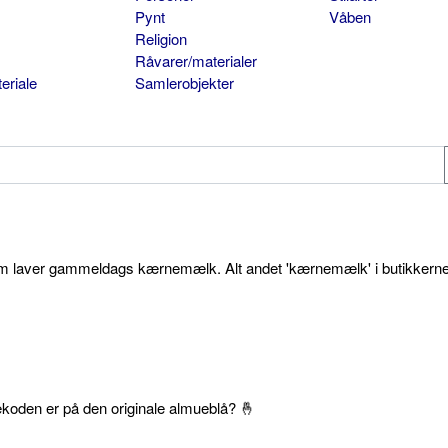
Pynt
Våben
Religion
Råvarer/materialer
eriale
Samlerobjekter
som laver gammeldags kærnemælk. Alt andet 'kærnemælk' i butikkerne
ekoden er på den originale almueblå? 🤞