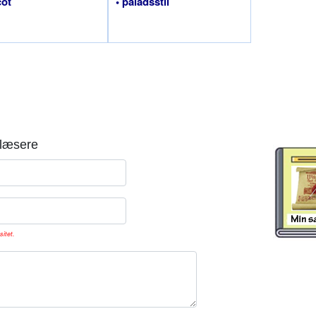
cot
• paladsstil
læsere
sitet.