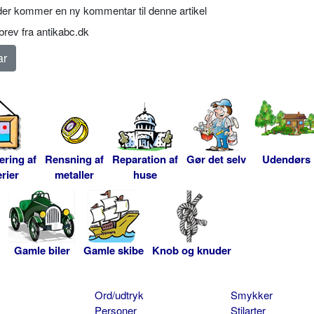
er kommer en ny kommentar til denne artikel
rev fra antikabc.dk
ering af
Rensning af
Reparation af
Gør det selv
Udendørs
rier
metaller
huse
Gamle biler
Gamle skibe
Knob og knuder
Ord/udtryk
Smykker
Personer
Stilarter