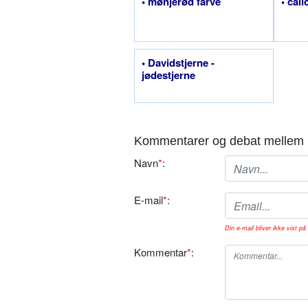
• mønjerød farve
• cali
• Davidstjerne -
jødestjerne
Kommentarer og debat mellem 
Navn
*
:
E-mail
*
:
Din e-mail bliver ikke vist på 
Kommentar
*
: