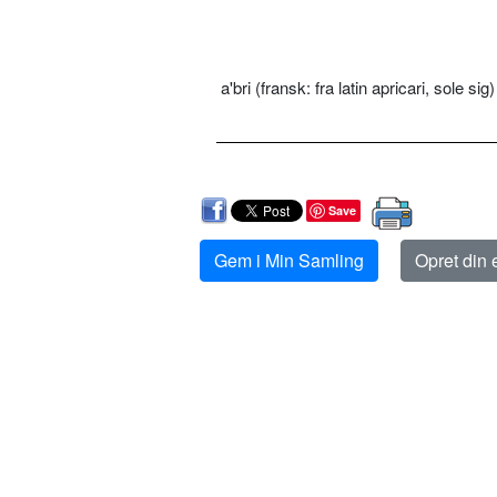
a'bri (fransk: fra latin apricari, sole sig
Save
Gem i Min Samling
Opret din