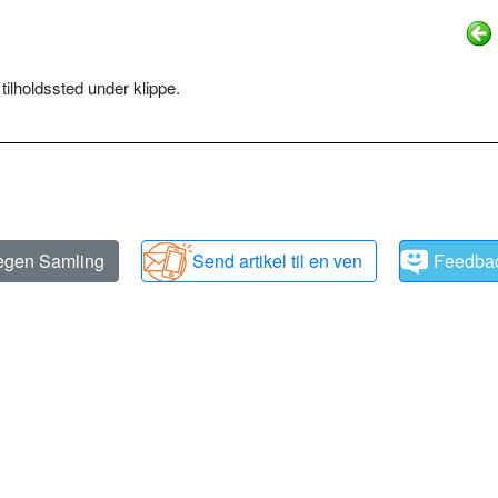
) tilholdssted under klippe.
 egen Samling
Send artikel til en ven
Feedba