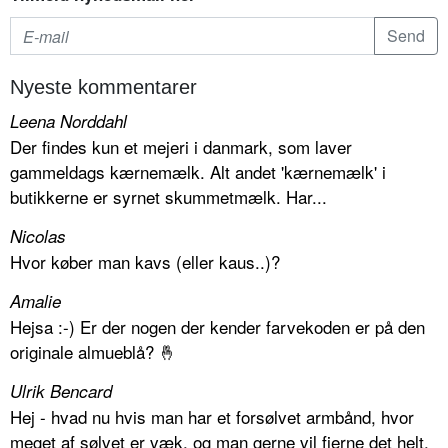
Nyeste kommentarer
Leena Norddahl
Der findes kun et mejeri i danmark, som laver
gammeldags kærnemælk. Alt andet 'kærnemælk' i
butikkerne er syrnet skummetmælk. Har...
Nicolas
Hvor køber man kavs (eller kaus..)?
Amalie
Hejsa :-) Er der nogen der kender farvekoden er på den
originale almueblå? 🤞
Ulrik Bencard
Hej - hvad nu hvis man har et forsølvet armbånd, hvor
meget af sølvet er væk, og man gerne vil fjerne det helt.