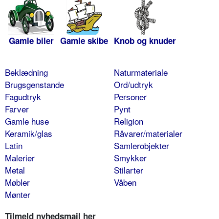
Gamle biler
Gamle skibe
Knob og knuder
Beklædning
Naturmateriale
Brugsgenstande
Ord/udtryk
Fagudtryk
Personer
Farver
Pynt
Gamle huse
Religion
Keramik/glas
Råvarer/materialer
Latin
Samlerobjekter
Malerier
Smykker
Metal
Stilarter
Møbler
Våben
Mønter
Tilmeld nyhedsmail her