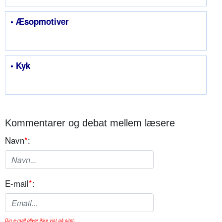
• Æsopmotiver
• Kyk
Kommentarer og debat mellem læsere
Navn
*
:
E-mail
*
:
Din e-mail bliver ikke vist på sitet.