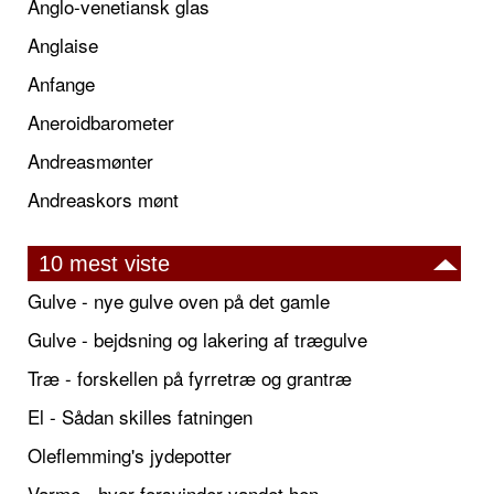
Anglo-venetiansk glas
Anglaise
Anfange
Aneroidbarometer
Andreasmønter
Andreaskors mønt
10 mest viste
Gulve - nye gulve oven på det gamle
Gulve - bejdsning og lakering af trægulve
Træ - forskellen på fyrretræ og grantræ
El - Sådan skilles fatningen
Oleflemming's jydepotter
Varme - hvor forsvinder vandet hen