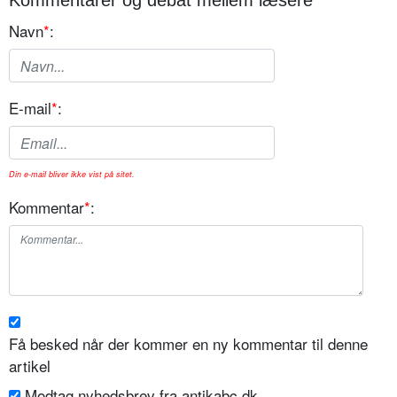
Kommentarer og debat mellem læsere
Navn
*
:
E-mail
*
:
Din e-mail bliver ikke vist på sitet.
Kommentar
*
:
Få besked når der kommer en ny kommentar til denne
artikel
Modtag nyhedsbrev fra antikabc.dk