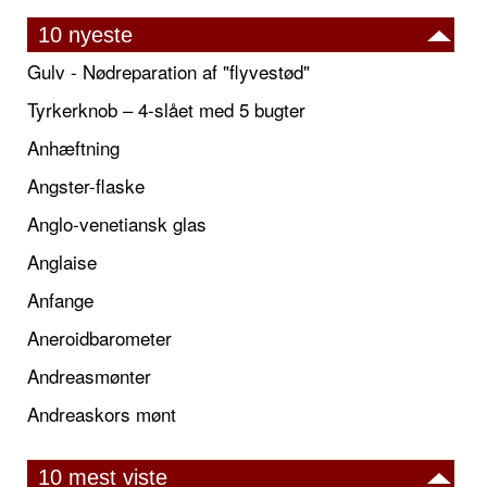
10 nyeste
Gulv - Nødreparation af "flyvestød"
Tyrkerknob – 4-slået med 5 bugter
Anhæftning
Angster-flaske
Anglo-venetiansk glas
Anglaise
Anfange
Aneroidbarometer
Andreasmønter
Andreaskors mønt
10 mest viste