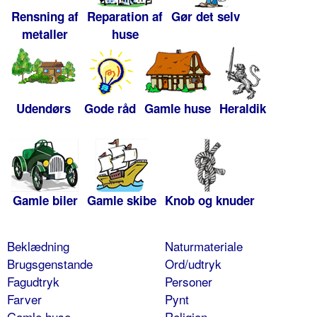
Rensning af
Reparation af
Gør det selv
metaller
huse
Udendørs
Gode råd
Gamle huse
Heraldik
Gamle biler
Gamle skibe
Knob og knuder
Beklædning
Naturmateriale
Brugsgenstande
Ord/udtryk
Fagudtryk
Personer
Farver
Pynt
Gamle huse
Religion