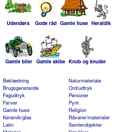
Udendørs
Gode råd
Gamle huse
Heraldik
Gamle biler
Gamle skibe
Knob og knuder
Beklædning
Naturmateriale
Brugsgenstande
Ord/udtryk
Fagudtryk
Personer
Farver
Pynt
Gamle huse
Religion
Keramik/glas
Råvarer/materialer
Latin
Samlerobjekter
Malerier
Smykker