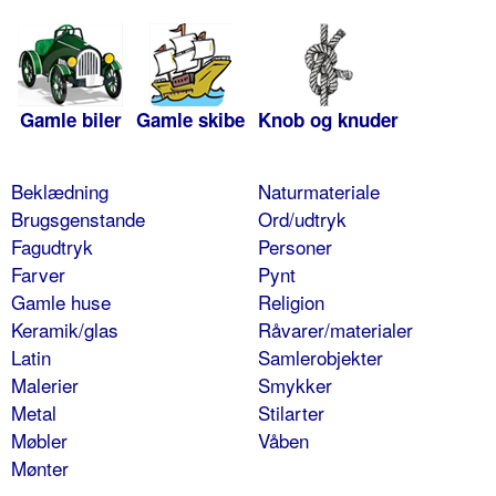
Gamle biler
Gamle skibe
Knob og knuder
Beklædning
Naturmateriale
Brugsgenstande
Ord/udtryk
Fagudtryk
Personer
Farver
Pynt
Gamle huse
Religion
Keramik/glas
Råvarer/materialer
Latin
Samlerobjekter
Malerier
Smykker
Metal
Stilarter
Møbler
Våben
Mønter