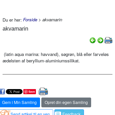
Du er her:
Forside
> akvamarin
akvamarin
(latin aqua marina: havvand), søgrøn, blå eller farveløs
ædelsten af beryllium-aluminiumssilikat.
Save
Gem i Min Samling
Opret din egen Samling
Send artikel til en ven
Feedback