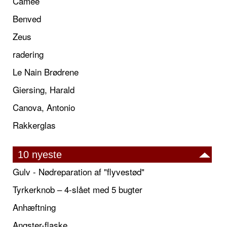
Camée
Benved
Zeus
radering
Le Nain Brødrene
Giersing, Harald
Canova, Antonio
Rakkerglas
10 nyeste
Gulv - Nødreparation af "flyvestød"
Tyrkerknob – 4-slået med 5 bugter
Anhæftning
Angster-flaske