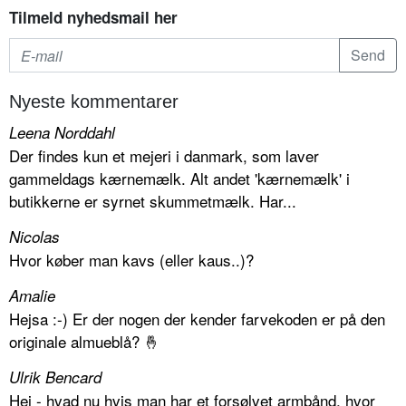
Tilmeld nyhedsmail her
Nyeste kommentarer
Leena Norddahl
Der findes kun et mejeri i danmark, som laver
gammeldags kærnemælk. Alt andet 'kærnemælk' i
butikkerne er syrnet skummetmælk. Har...
Nicolas
Hvor køber man kavs (eller kaus..)?
Amalie
Hejsa :-) Er der nogen der kender farvekoden er på den
originale almueblå? 🤞
Ulrik Bencard
Hej - hvad nu hvis man har et forsølvet armbånd, hvor