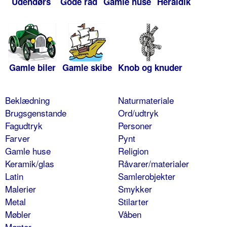
Udendørs
Gode råd
Gamle huse
Heraldik
Gamle biler
Gamle skibe
Knob og knuder
Beklædning
Naturmateriale
Brugsgenstande
Ord/udtryk
Fagudtryk
Personer
Farver
Pynt
Gamle huse
Religion
Keramik/glas
Råvarer/materialer
Latin
Samlerobjekter
Malerier
Smykker
Metal
Stilarter
Møbler
Våben
Mønter