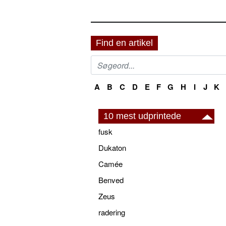
Find en artikel
A
B
C
D
E
F
G
H
I
J
K
10 mest udprintede
fusk
Dukaton
Camée
Benved
Zeus
radering