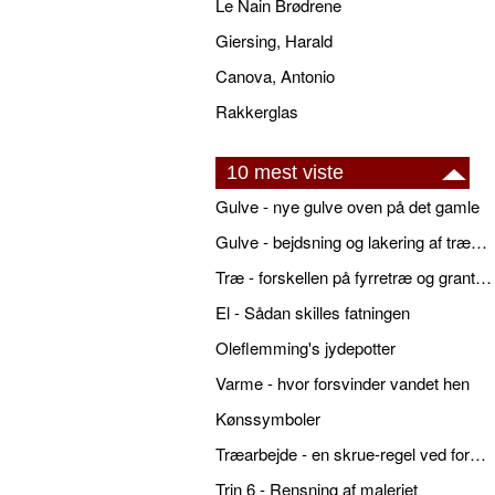
Le Nain Brødrene
Giersing, Harald
Canova, Antonio
Rakkerglas
10 mest viste
Gulve - nye gulve oven på det gamle
Gulve - bejdsning og lakering af trægulve
Træ - forskellen på fyrretræ og grantræ
El - Sådan skilles fatningen
Oleflemming's jydepotter
Varme - hvor forsvinder vandet hen
Kønssymboler
Træarbejde - en skrue-regel ved forboring
Trin 6 - Rensning af maleriet