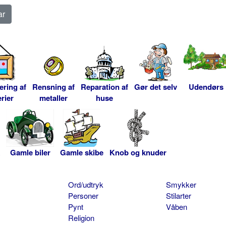
ering af
Rensning af
Reparation af
Gør det selv
Udendørs
rier
metaller
huse
Gamle biler
Gamle skibe
Knob og knuder
Ord/udtryk
Smykker
Personer
Stilarter
Pynt
Våben
Religion