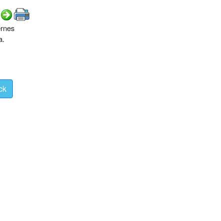
ernes
a.
ck