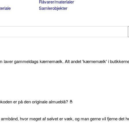
Råvarer/materialer
eriale
Samlerobjekter
som laver gammeldags kærnemælk. Alt andet 'kærnemælk' i butikkerne
ekoden er på den originale almueblå? 🤞
 armbånd, hvor meget af sølvet er væk, og man gerne vil fjerne det he