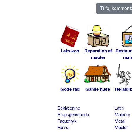
Leksikon
Reparation af
Restaur
møbler
male
Gode råd
Gamle huse
Heraldik
Beklædning
Latin
Brugsgenstande
Malerier
Fagudtryk
Metal
Farver
Møbler