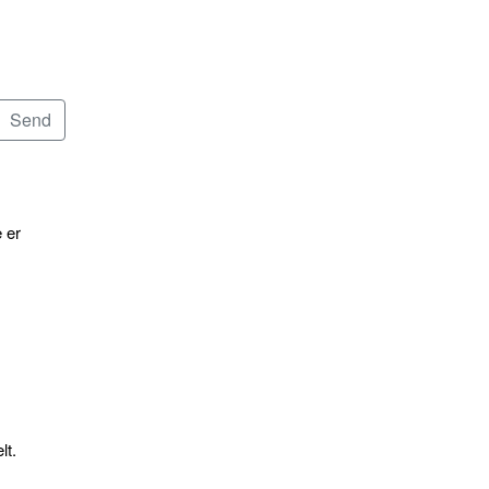
 er
lt.