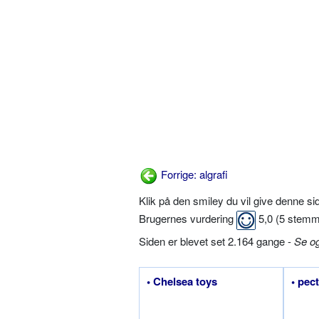
Forrige: algrafi
Klik på den smiley du vil give denne s
Brugernes vurdering
5,0
(
5
stemm
Siden er blevet set 2.164 gange -
Se o
• Chelsea toys
• pec