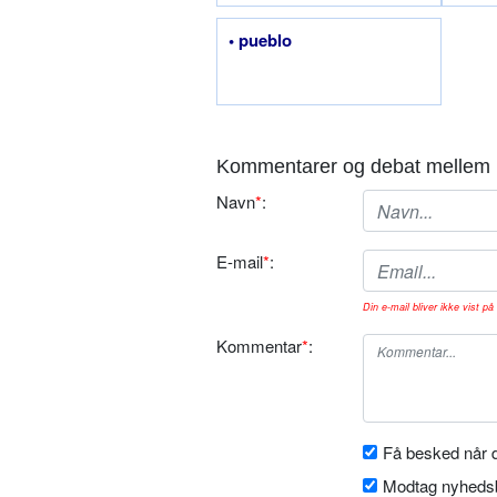
• pueblo
Kommentarer og debat mellem 
Navn
*
:
E-mail
*
:
Din e-mail bliver ikke vist på 
Kommentar
*
:
Få besked når d
Modtag nyhedsb