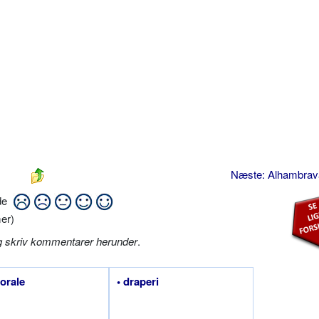
Næste: Alhambra
ide
er)
g skriv kommentarer herunder
.
torale
• draperi