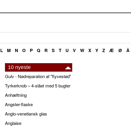
L
M
N
O
P
Q
R
S
T
U
V
W
X
Y
Z
Æ
Ø
Å
10 nyeste
Gulv - Nødreparation af "flyvestød"
Tyrkerknob – 4-slået med 5 bugter
Anhæftning
Angster-flaske
Anglo-venetiansk glas
Anglaise