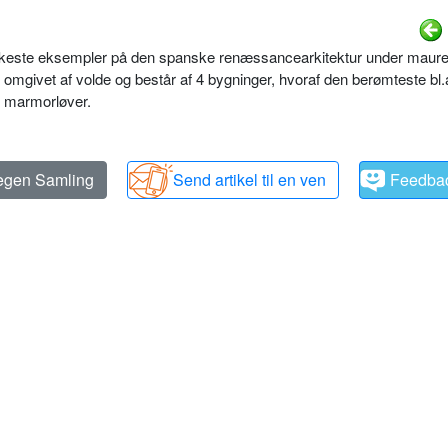
kkeste eksempler på den spanske renæssancearkitektur under maur
 omgivet af volde og består af 4 bygninger, hvoraf den berømteste bl.
e marmorløver.
 egen Samling
Send artikel til en ven
Feedba