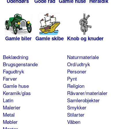
Udendørs
Gode råd
Gamle huse
Heraldik
Gamle biler
Gamle skibe
Knob og knuder
Beklædning
Naturmateriale
Brugsgenstande
Ord/udtryk
Fagudtryk
Personer
Farver
Pynt
Gamle huse
Religion
Keramik/glas
Råvarer/materialer
Latin
Samlerobjekter
Malerier
Smykker
Metal
Stilarter
Møbler
Våben
Mønter