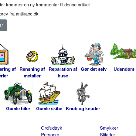
er kommer en ny kommentar til denne artikel
rev fra antikabc.dk
ering af
Rensning af
Reparation af
Gør det selv
Udendørs
rier
metaller
huse
Gamle biler
Gamle skibe
Knob og knuder
Ord/udtryk
Smykker
Personer
Stilarter