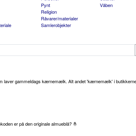
Pynt
Våben
Religion
Råvarer/materialer
eriale
Samlerobjekter
som laver gammeldags kærnemælk. Alt andet 'kærnemælk' i butikkerne
ekoden er på den originale almueblå? 🤞