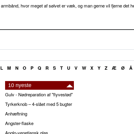
 armbånd, hvor meget af sølvet er væk, og man gerne vil fjerne det he
L
M
N
O
P
Q
R
S
T
U
V
W
X
Y
Z
Æ
Ø
Å
10 nyeste
Gulv - Nødreparation af "flyvestød"
Tyrkerknob – 4-slået med 5 bugter
Anhæftning
Angster-flaske
Anglo-venetiansk glas