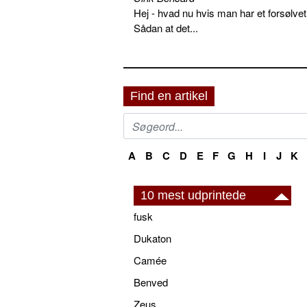
Hej - hvad nu hvis man har et forsølvet
Sådan at det...
Find en artikel
A
B
C
D
E
F
G
H
I
J
K
10 mest udprintede
fusk
Dukaton
Camée
Benved
Zeus