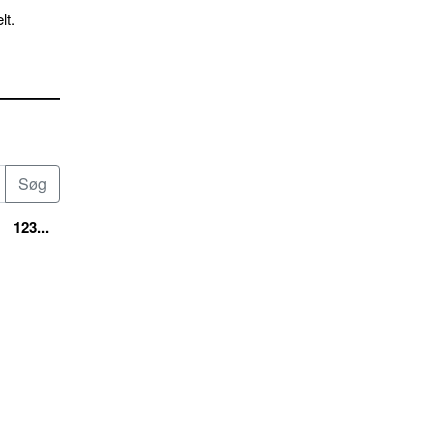
lt.
123...