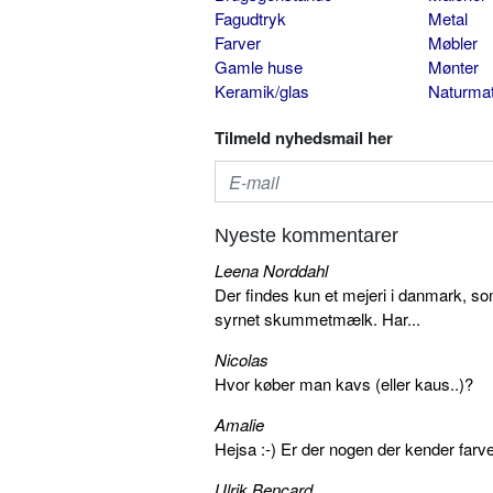
Fagudtryk
Metal
Farver
Møbler
Gamle huse
Mønter
Keramik/glas
Naturmat
Tilmeld nyhedsmail her
Nyeste kommentarer
Leena Norddahl
Der findes kun et mejeri i danmark, 
syrnet skummetmælk. Har...
Nicolas
Hvor køber man kavs (eller kaus..)?
Amalie
Hejsa :-) Er der nogen der kender farv
Ulrik Bencard