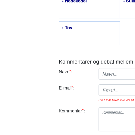
• Hedekedel
• Suk
• Tov
Kommentarer og debat mellem 
Navn
*
:
E-mail
*
:
Din e-mail bliver ikke vist på 
Kommentar
*
: