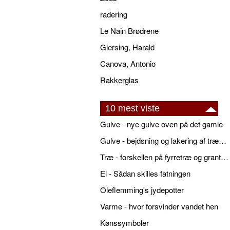
radering
Le Nain Brødrene
Giersing, Harald
Canova, Antonio
Rakkerglas
10 mest viste
Gulve - nye gulve oven på det gamle
Gulve - bejdsning og lakering af trægulve
Træ - forskellen på fyrretræ og grantræ
El - Sådan skilles fatningen
Oleflemming's jydepotter
Varme - hvor forsvinder vandet hen
Kønssymboler