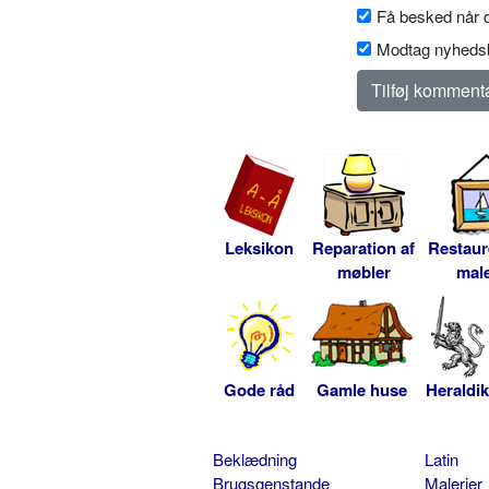
Få besked når d
Modtag nyhedsb
Leksikon
Reparation af
Restaur
møbler
male
Gode råd
Gamle huse
Heraldik
Beklædning
Latin
Brugsgenstande
Malerier