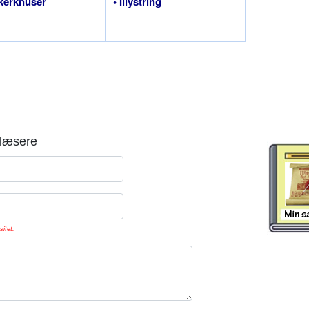
kerknuser
• Illystring
læsere
sitet.