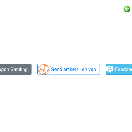
 egen Samling
Send artikel til en ven
Feedba