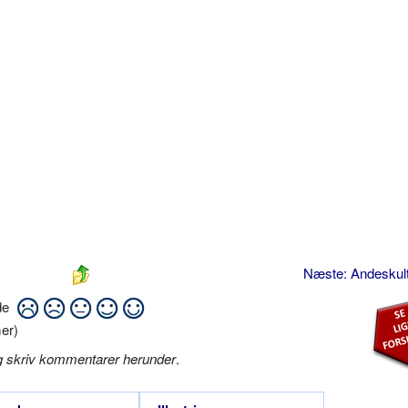
Næste: Andeskul
ide
er)
g skriv kommentarer herunder
.