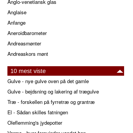
Anglo-venetiansk glas
Anglaise
Anfange
Aneroidbarometer
Andreasmønter
Andreaskors mønt
10 mest viste
Gulve - nye gulve oven på det gamle
Gulve - bejdsning og lakering af trægulve
Træ - forskellen på fyrretræ og grantræ
El - Sådan skilles fatningen
Oleflemming's jydepotter
Varme - hvor forsvinder vandet hen