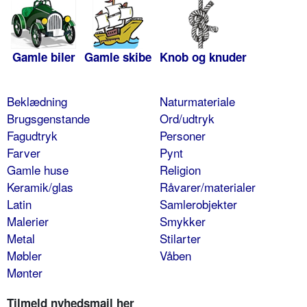
Gamle biler
Gamle skibe
Knob og knuder
Beklædning
Naturmateriale
Brugsgenstande
Ord/udtryk
Fagudtryk
Personer
Farver
Pynt
Gamle huse
Religion
Keramik/glas
Råvarer/materialer
Latin
Samlerobjekter
Malerier
Smykker
Metal
Stilarter
Møbler
Våben
Mønter
Tilmeld nyhedsmail her