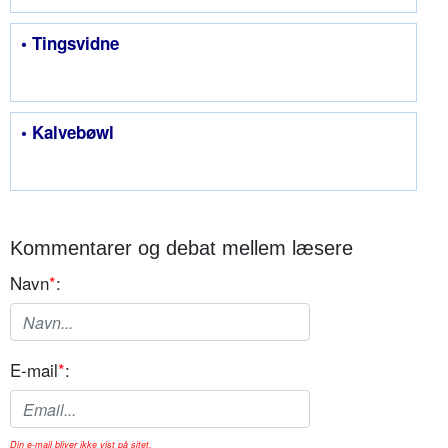
• Tingsvidne
• Kalvebøwl
Kommentarer og debat mellem læsere
Navn
*
:
E-mail
*
:
Din e-mail bliver ikke vist på sitet.