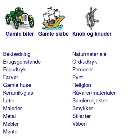
Gamle biler
Gamle skibe
Knob og knuder
Beklædning
Naturmateriale
Brugsgenstande
Ord/udtryk
Fagudtryk
Personer
Farver
Pynt
Gamle huse
Religion
Keramik/glas
Råvarer/materialer
Latin
Samlerobjekter
Malerier
Smykker
Metal
Stilarter
Møbler
Våben
Mønter