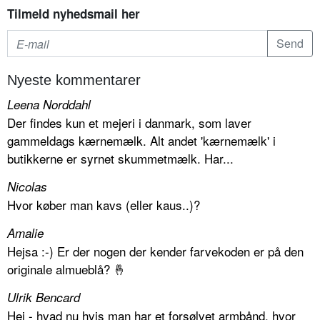
Tilmeld nyhedsmail her
Nyeste kommentarer
Leena Norddahl
Der findes kun et mejeri i danmark, som laver
gammeldags kærnemælk. Alt andet 'kærnemælk' i
butikkerne er syrnet skummetmælk. Har...
Nicolas
Hvor køber man kavs (eller kaus..)?
Amalie
Hejsa :-) Er der nogen der kender farvekoden er på den
originale almueblå? 🤞
Ulrik Bencard
Hej - hvad nu hvis man har et forsølvet armbånd, hvor