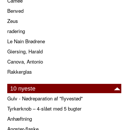
Camée
Benved
Zeus
radering
Le Nain Brødrene
Giersing, Harald
Canova, Antonio
Rakkerglas
10 nyeste
Gulv - Nødreparation af "flyvestød"
Tyrkerknob – 4-slået med 5 bugter
Anhæftning
Angster-flaske