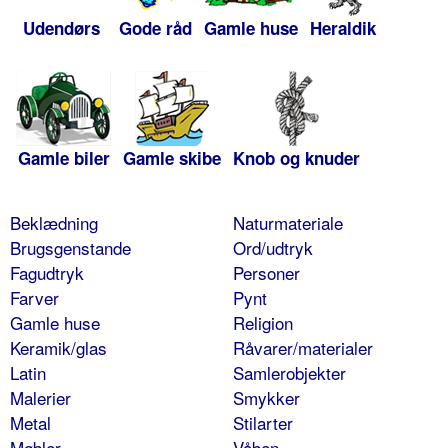
Udendørs
Gode råd
Gamle huse
Heraldik
Gamle biler
Gamle skibe
Knob og knuder
Beklædning
Naturmateriale
Brugsgenstande
Ord/udtryk
Fagudtryk
Personer
Farver
Pynt
Gamle huse
Religion
Keramik/glas
Råvarer/materialer
Latin
Samlerobjekter
Malerier
Smykker
Metal
Stilarter
Møbler
Våben