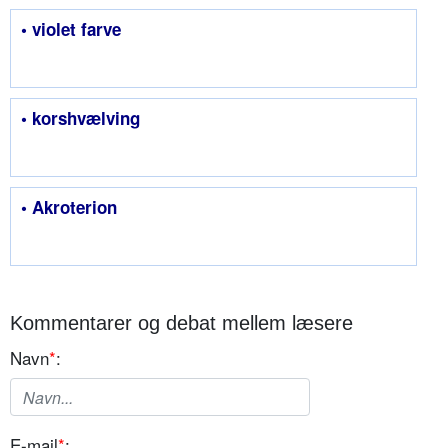
• violet farve
• korshvælving
• Akroterion
Kommentarer og debat mellem læsere
Navn
*
:
E-mail
*
: