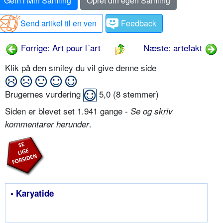
Gem i Min Samling
Opret din egen Samling
Send artikel til en ven
Feedback
Forrige: Art pour l´art
Næste: artefakt
Klik på den smiley du vil give denne side
Brugernes vurdering
5,0
(
8
stemmer)
Siden er blevet set 1.941 gange -
Se og skriv
.
kommentarer herunder
• Karyatide