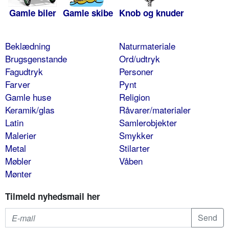
Gamle biler
Gamle skibe
Knob og knuder
Beklædning
Naturmateriale
Brugsgenstande
Ord/udtryk
Fagudtryk
Personer
Farver
Pynt
Gamle huse
Religion
Keramik/glas
Råvarer/materialer
Latin
Samlerobjekter
Malerier
Smykker
Metal
Stilarter
Møbler
Våben
Mønter
Tilmeld nyhedsmail her