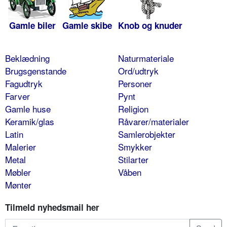
Gamle biler
Gamle skibe
Knob og knuder
Beklædning
Naturmateriale
Brugsgenstande
Ord/udtryk
Fagudtryk
Personer
Farver
Pynt
Gamle huse
Religion
Keramik/glas
Råvarer/materialer
Latin
Samlerobjekter
Malerier
Smykker
Metal
Stilarter
Møbler
Våben
Mønter
Tilmeld nyhedsmail her