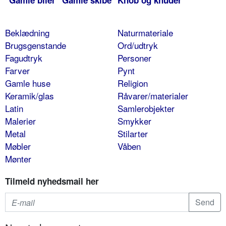
Gamle biler
Gamle skibe
Knob og knuder
Beklædning
Naturmateriale
Brugsgenstande
Ord/udtryk
Fagudtryk
Personer
Farver
Pynt
Gamle huse
Religion
Keramik/glas
Råvarer/materialer
Latin
Samlerobjekter
Malerier
Smykker
Metal
Stilarter
Møbler
Våben
Mønter
Tilmeld nyhedsmail her