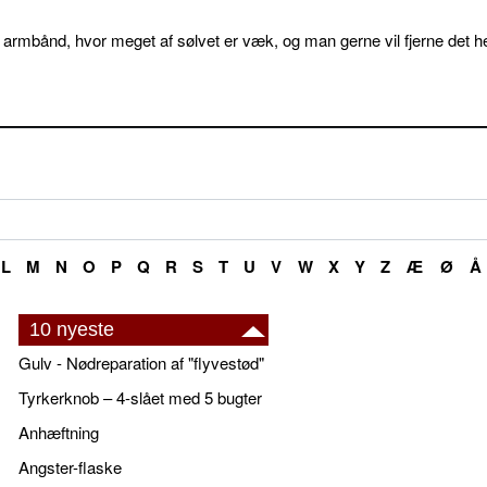
 armbånd, hvor meget af sølvet er væk, og man gerne vil fjerne det he
L
M
N
O
P
Q
R
S
T
U
V
W
X
Y
Z
Æ
Ø
Å
10 nyeste
Gulv - Nødreparation af "flyvestød"
Tyrkerknob – 4-slået med 5 bugter
Anhæftning
Angster-flaske