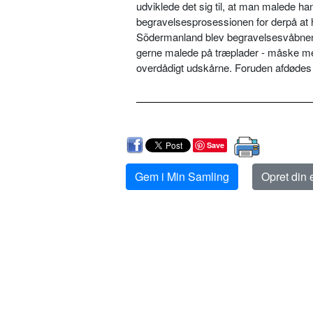
udviklede det sig til, at man malede h
begravelsesprosessionen for derpå at hæn
Södermanland blev begravelsesvåbnene 
gerne malede på træplader - måske me
overdådigt udskårne. Foruden afdøde
Save
Gem i Min Samling
Opret din