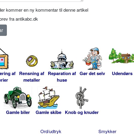
er kommer en ny kommentar til denne artikel
rev fra antikabc.dk
ering af
Rensning af
Reparation af
Gør det selv
Udendørs
rier
metaller
huse
Gamle biler
Gamle skibe
Knob og knuder
Ord/udtryk
Smykker