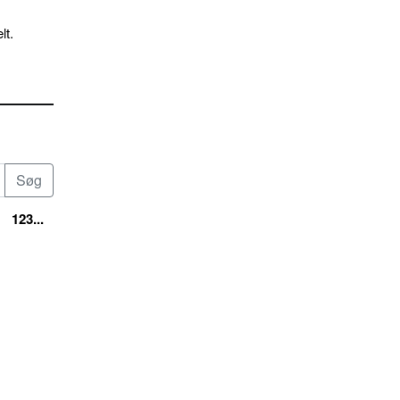
lt.
123...