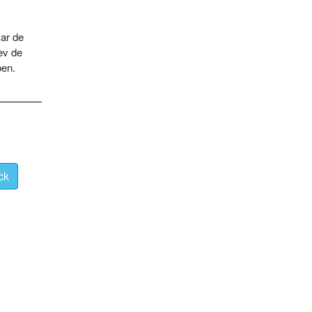
ar de
ev de
ben.
ck