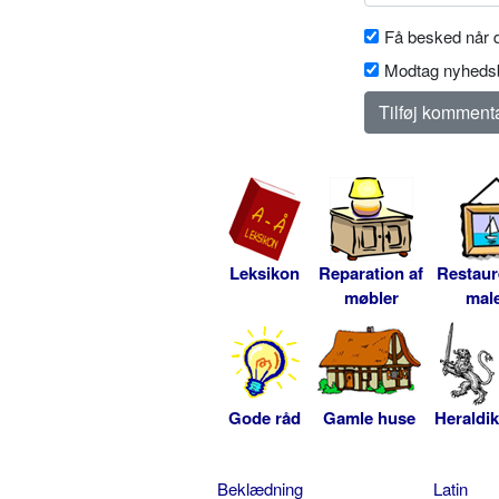
Få besked når d
Modtag nyhedsb
Leksikon
Reparation af
Restaur
møbler
male
Gode råd
Gamle huse
Heraldik
Beklædning
Latin