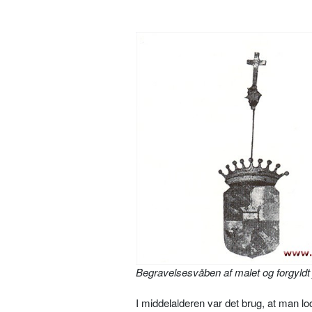
Begravelsesvåben af malet og forgyldt j
I middelalderen var det brug, at man l