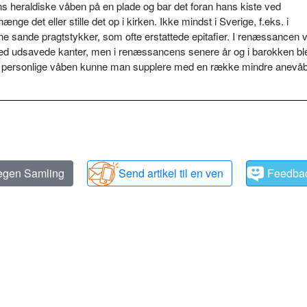
ans heraldiske våben på en plade og bar det foran hans kiste ved
ge det eller stille det op i kirken. Ikke mindst i Sverige, f.eks. i
sande pragtstykker, som ofte erstattede epitafier. I renæssancen v
d udsavede kanter, men i renæssancens senere år og i barokken bl
s personlige våben kunne man supplere med en række mindre anevå
 egen Samling
Send artikel til en ven
Feedba