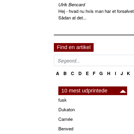
Ulrik Bencard
Hej - hvad nu hvis man har et forsølvet
Sådan at det...
Find en artikel
A
B
C
D
E
F
G
H
I
J
K
10 mest udprintede
fusk
Dukaton
Camée
Benved