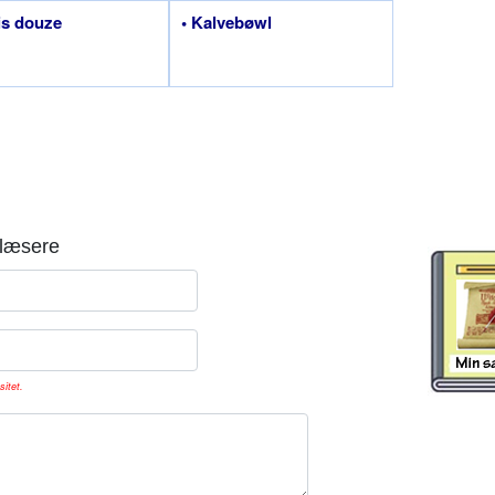
is douze
• Kalvebøwl
læsere
sitet.