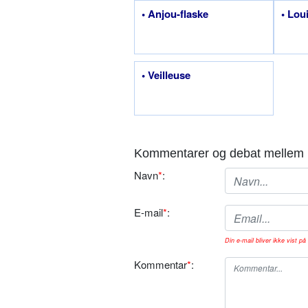
• Anjou-flaske
• Lou
• Veilleuse
Kommentarer og debat mellem 
Navn
*
:
E-mail
*
:
Din e-mail bliver ikke vist på 
Kommentar
*
: