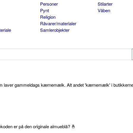
Personer
Stilarter
Pynt
Våben
Religion
Råvarer/materialer
eriale
Samlerobjekter
som laver gammeldags kærnemælk. Alt andet 'kærnemælk' i butikkerne
ekoden er på den originale almueblå? 🤞