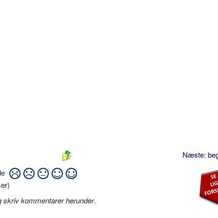
Næste: be
ide
er)
g skriv kommentarer herunder
.