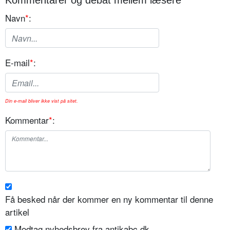
Kommentarer og debat mellem læsere
Navn
*
:
E-mail
*
:
Din e-mail bliver ikke vist på sitet.
Kommentar
*
:
Få besked når der kommer en ny kommentar til denne
artikel
Modtag nyhedsbrev fra antikabc.dk