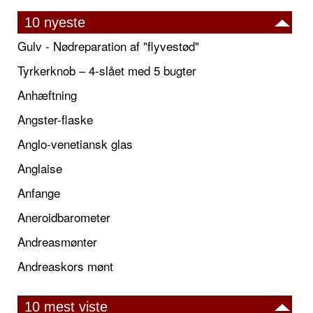
10 nyeste
Gulv - Nødreparation af "flyvestød"
Tyrkerknob – 4-slået med 5 bugter
Anhæftning
Angster-flaske
Anglo-venetiansk glas
Anglaise
Anfange
Aneroidbarometer
Andreasmønter
Andreaskors mønt
10 mest viste