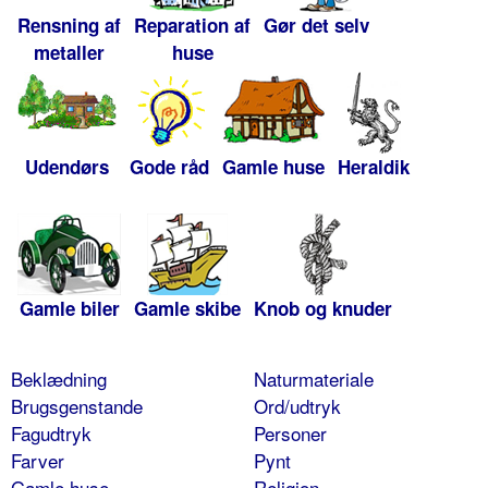
Rensning af
Reparation af
Gør det selv
metaller
huse
Udendørs
Gode råd
Gamle huse
Heraldik
Gamle biler
Gamle skibe
Knob og knuder
Beklædning
Naturmateriale
Brugsgenstande
Ord/udtryk
Fagudtryk
Personer
Farver
Pynt
Gamle huse
Religion