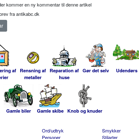
er kommer en ny kommentar til denne artikel
rev fra antikabc.dk
ering af
Rensning af
Reparation af
Gør det selv
Udendørs
rier
metaller
huse
Gamle biler
Gamle skibe
Knob og knuder
Ord/udtryk
Smykker
Personer
Stilarter