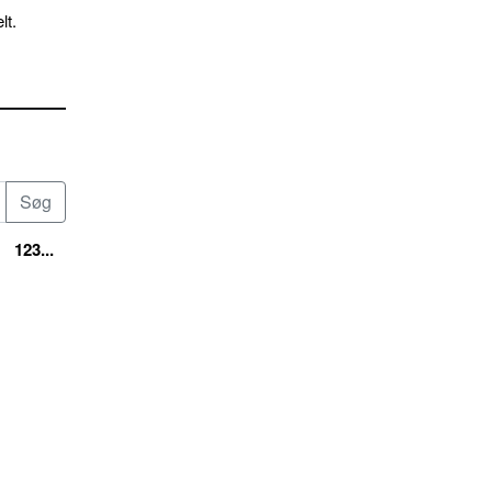
lt.
123...