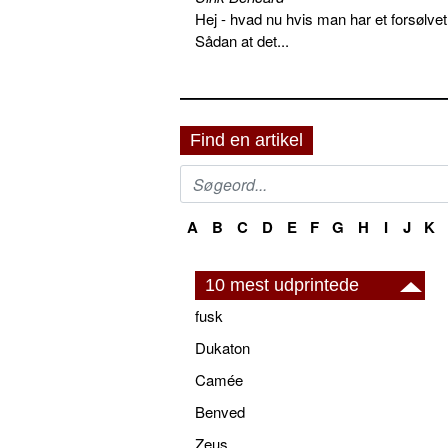
Hej - hvad nu hvis man har et forsølvet
Sådan at det...
Find en artikel
A
B
C
D
E
F
G
H
I
J
K
10 mest udprintede
fusk
Dukaton
Camée
Benved
Zeus