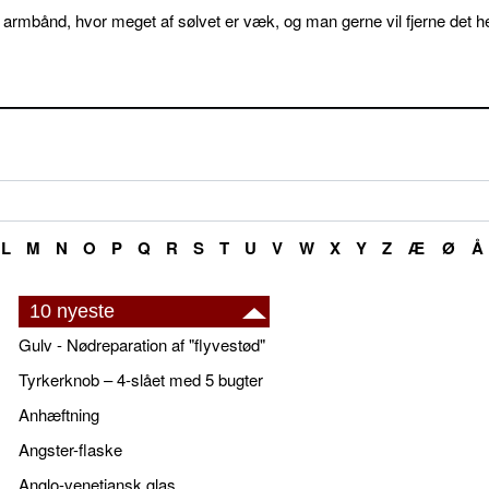
 armbånd, hvor meget af sølvet er væk, og man gerne vil fjerne det he
L
M
N
O
P
Q
R
S
T
U
V
W
X
Y
Z
Æ
Ø
Å
10 nyeste
Gulv - Nødreparation af "flyvestød"
Tyrkerknob – 4-slået med 5 bugter
Anhæftning
Angster-flaske
Anglo-venetiansk glas