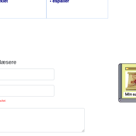
klet
• espalier
læsere
sitet.