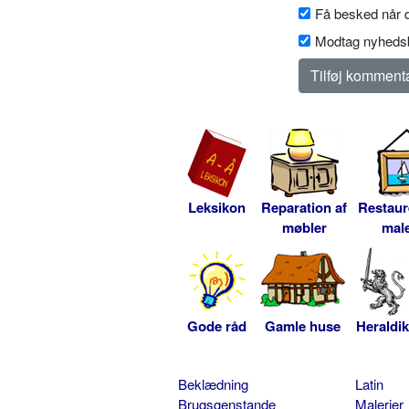
Få besked når d
Modtag nyhedsb
Leksikon
Reparation af
Restaur
møbler
male
Gode råd
Gamle huse
Heraldik
Beklædning
Latin
Brugsgenstande
Malerier