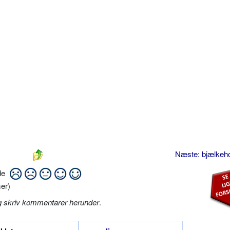
Næste: bjælke
ide
er)
g skriv kommentarer herunder
.