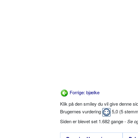
Forrige: bjælke
Klik på den smiley du vil give denne s
Brugernes vurdering
5,0
(
5
stemm
Siden er blevet set 1.682 gange -
Se o