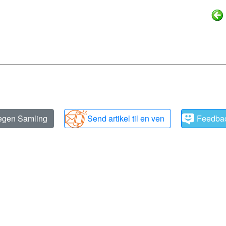
 egen Samling
Send artikel til en ven
Feedba