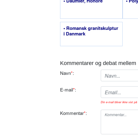
• Daumier, Honoré
• Poly
• Romansk granitskulptur
i Danmark
Kommentarer og debat mellem 
Navn
*
:
E-mail
*
:
Din e-mail bliver ikke vist på 
Kommentar
*
: