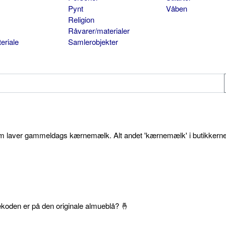
Pynt
Våben
Religion
Råvarer/materialer
eriale
Samlerobjekter
som laver gammeldags kærnemælk. Alt andet 'kærnemælk' i butikkerne
ekoden er på den originale almueblå? 🤞