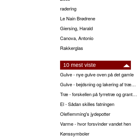
radering
Le Nain Brødrene
Giersing, Harald
Canova, Antonio
Rakkerglas
10 mest viste
Gulve - nye gulve oven på det gamle
Gulve - bejdsning og lakering af trægulve
Træ - forskellen på fyrretræ og grantræ
El - Sådan skilles fatningen
Oleflemming's jydepotter
Varme - hvor forsvinder vandet hen
Kønssymboler