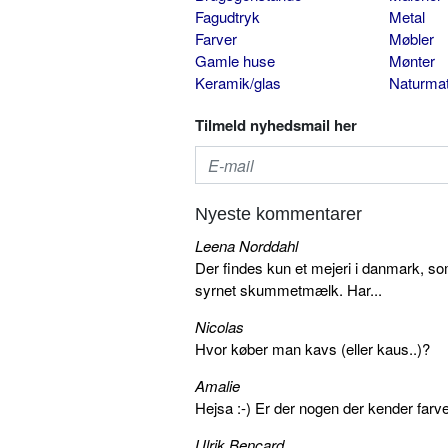
Fagudtryk
Metal
Farver
Møbler
Gamle huse
Mønter
Keramik/glas
Naturmat
Tilmeld nyhedsmail her
Nyeste kommentarer
Leena Norddahl
Der findes kun et mejeri i danmark, 
syrnet skummetmælk. Har...
Nicolas
Hvor køber man kavs (eller kaus..)?
Amalie
Hejsa :-) Er der nogen der kender farv
Ulrik Bencard