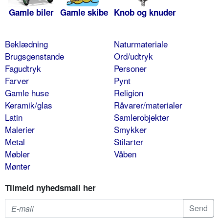
Gamle biler
Gamle skibe
Knob og knuder
Beklædning
Naturmateriale
Brugsgenstande
Ord/udtryk
Fagudtryk
Personer
Farver
Pynt
Gamle huse
Religion
Keramik/glas
Råvarer/materialer
Latin
Samlerobjekter
Malerier
Smykker
Metal
Stilarter
Møbler
Våben
Mønter
Tilmeld nyhedsmail her