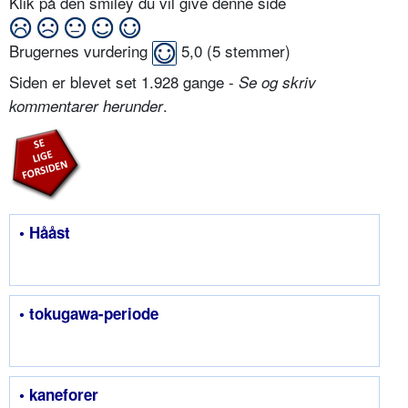
Klik på den smiley du vil give denne side
Brugernes vurdering
5,0
(
5
stemmer)
Siden er blevet set 1.928 gange -
Se og skriv
.
kommentarer herunder
• Hååst
• tokugawa-periode
• kaneforer