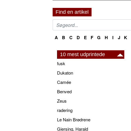
Find en artikel
A
B
C
D
E
F
G
H
I
J
K
10 mest udprintede
fusk
Dukaton
Camée
Benved
Zeus
radering
Le Nain Brødrene
Giersing, Harald