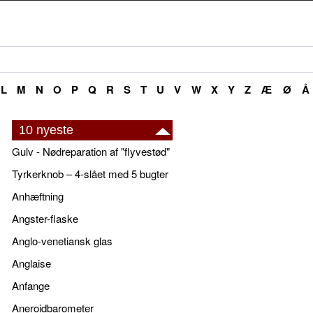
L
M
N
O
P
Q
R
S
T
U
V
W
X
Y
Z
Æ
Ø
Å
10 nyeste
Gulv - Nødreparation af "flyvestød"
Tyrkerknob – 4-slået med 5 bugter
Anhæftning
Angster-flaske
Anglo-venetiansk glas
Anglaise
Anfange
Aneroidbarometer