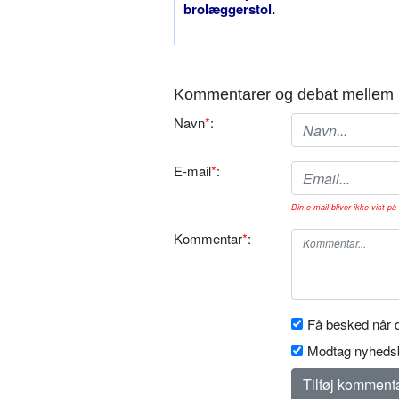
brolæggerstol.
Kommentarer og debat mellem 
Navn
*
:
E-mail
*
:
Din e-mail bliver ikke vist på 
Kommentar
*
:
Få besked når d
Modtag nyhedsb