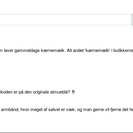
som laver gammeldags kærnemælk. Alt andet 'kærnemælk' i butikkerne
ekoden er på den originale almueblå? 🤞
 armbånd, hvor meget af sølvet er væk, og man gerne vil fjerne det he