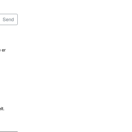
 er
lt.