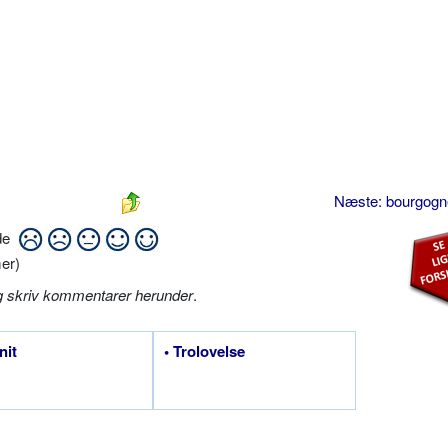
Næste: bourgog
ide
er)
g skriv kommentarer herunder
.
nit
• Trolovelse