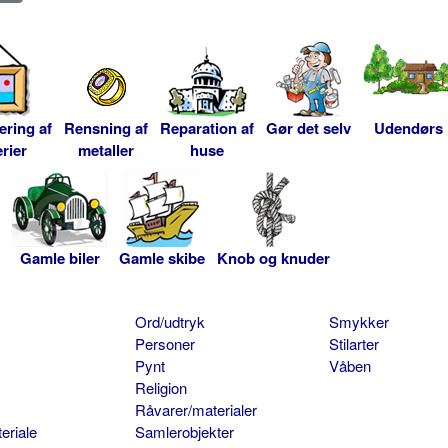
ering af
Rensning af
Reparation af
Gør det selv
Udendørs
rier
metaller
huse
Gamle biler
Gamle skibe
Knob og knuder
Ord/udtryk
Smykker
Personer
Stilarter
Pynt
Våben
Religion
Råvarer/materialer
eriale
Samlerobjekter