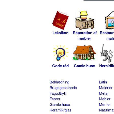
Leksikon
Reparation af
Restaur
møbler
male
Gode råd
Gamle huse
Heraldik
Beklædning
Latin
Brugsgenstande
Malerier
Fagudtryk
Metal
Farver
Møbler
Gamle huse
Mønter
Keramik/glas
Naturmat