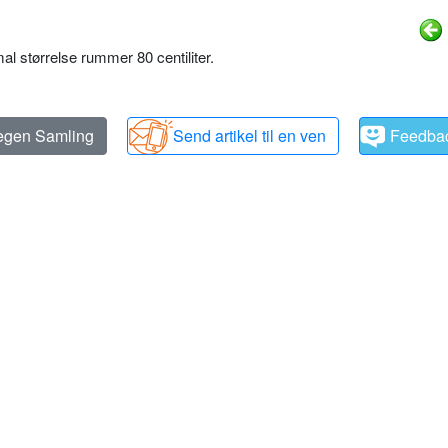
al størrelse rummer 80 centiliter.
 egen Samling
Send artikel til en ven
Feedba