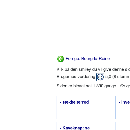
Forrige: Bourg-la-Reine
Klik på den smiley du vil give denne s
Brugernes vurdering
5,0
(
8
stemm
Siden er blevet set 1.890 gange -
Se o
• sækkelærred
• inve
• Kaveknap: se