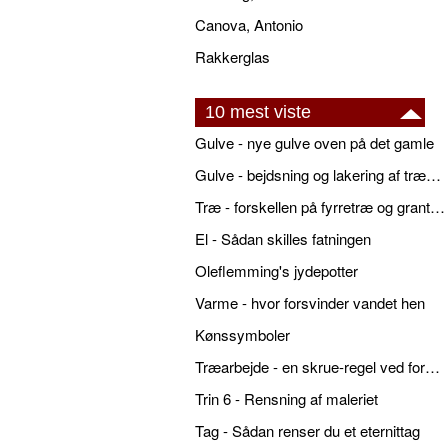
Canova, Antonio
Rakkerglas
10 mest viste
Gulve - nye gulve oven på det gamle
Gulve - bejdsning og lakering af trægulve
Træ - forskellen på fyrretræ og grantræ
El - Sådan skilles fatningen
Oleflemming's jydepotter
Varme - hvor forsvinder vandet hen
Kønssymboler
Træarbejde - en skrue-regel ved forboring
Trin 6 - Rensning af maleriet
Tag - Sådan renser du et eternittag