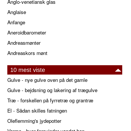
Anglo-venetiansk glas
Anglaise
Anfange
Aneroidbarometer
Andreasmønter
Andreaskors mønt
10 mest viste
Gulve - nye gulve oven på det gamle
Gulve - bejdsning og lakering af trægulve
Træ - forskellen på fyrretræ og grantræ
El - Sådan skilles fatningen
Oleflemming's jydepotter
Varme - hvor forsvinder vandet hen