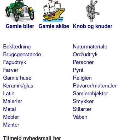
Gamle biler
Gamle skibe
Knob og knuder
Beklædning
Naturmateriale
Brugsgenstande
Ord/udtryk
Fagudtryk
Personer
Farver
Pynt
Gamle huse
Religion
Keramik/glas
Råvarer/materialer
Latin
Samlerobjekter
Malerier
Smykker
Metal
Stilarter
Møbler
Våben
Mønter
Tilmeld nyhedsmail her